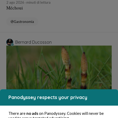
2 ago 2026
minuti di lettura
Méchoui
Gastronomia
Bernard Ducosson
Panodyssey respects your privacy
2 ago 2026
minuti di lettura
Ejaculateur
There are
no ads
on Panodyssey. Cookies will never be
used to serve targeted advertising.