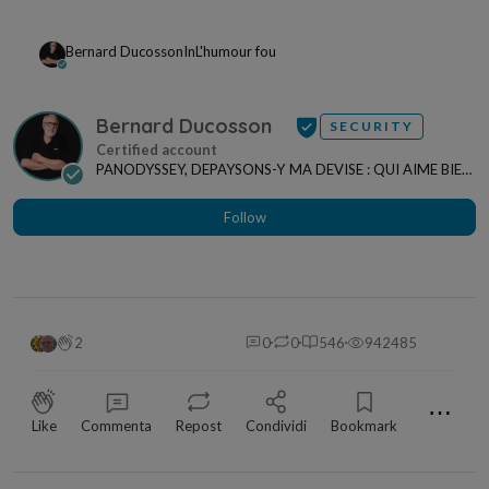
Bernard Ducosson
In
L'humour fou
Bernard Ducosson
SECURITY
PANODYSSEY, DEPAYSONS-Y MA DEVISE : QUI AIME BIEN,
CHARRIE BIEN ! "CREATEUR DE CONTENU" po...
Follow
2
0
0
546
942485
⋯
Like
Commenta
Repost
Condividi
Bookmark