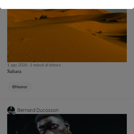
Bernard Ducosson
1 ago 2026
1 minuti di lettura
Sahara
Humor
Bernard Ducosson