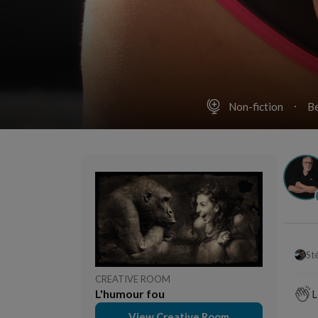
Non-fiction
B
St
CREATIVE ROOM
L'humour fou
L
View Creative Room