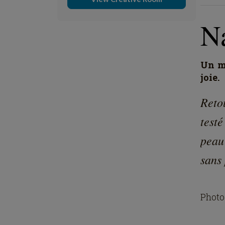
N
Un mo
joie.
Reto
testé
peau
sans 
Photo