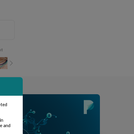
xt
eted
in
te and