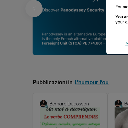
For mo
You ar
your e
M
Pubblicazioni in
L'humour fou
Bernard Ducosson
B