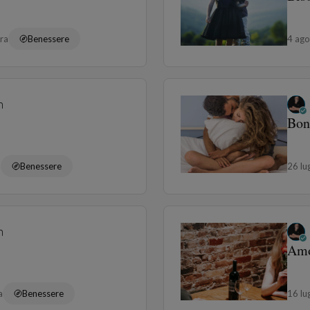
ura
Benessere
4 ag
n
Bon
a
Benessere
26 l
n
Amo
a
Benessere
16 l