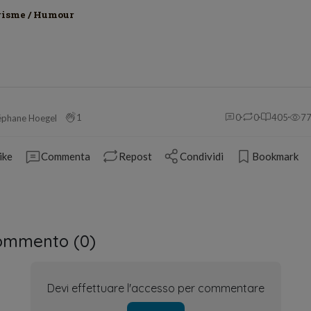
risme / Humour
1
0
0
405
7
éphane Hoegel
ike
Commenta
Repost
Condividi
Bookmark
ommento (
0
)
Devi effettuare l'accesso per commentare