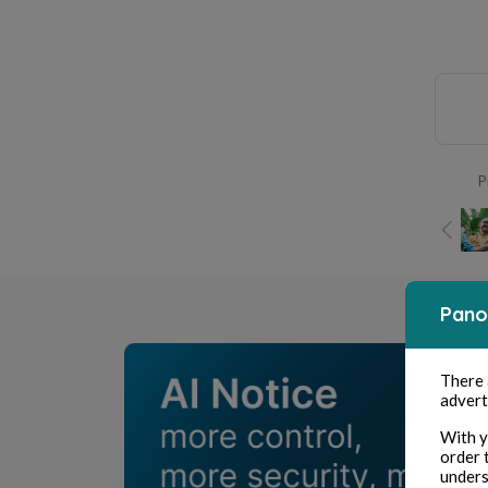
P
Pano
There
advert
With y
order 
unders