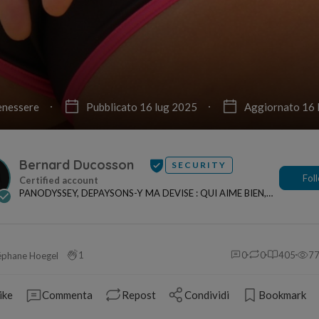
enessere
Pubblicato 16 lug 2025
Aggiornato 16 
Bernard Ducosson
SECURITY
Fol
PANODYSSEY, DEPAYSONS-Y MA DEVISE : QUI AIME BIEN,
CHARRIE BIEN ! "CREATEUR DE CONTENU" po...
1
0
0
405
7
éphane Hoegel
ike
Commenta
Repost
Condividi
Bookmark