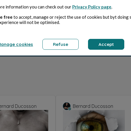
re information you can check out our
Privacy Policy page
.
e free
to accept, manage or reject the use of cookies but byt doing 
xperience will not be optimised.
anage cookies
Refuse
Accept
ernard Ducosson
Bernard Ducosson