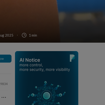
lug 2025
1 min
low
79834
⋯