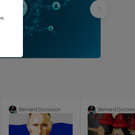
so,
Bernard Ducosson
Bernard Ducoss