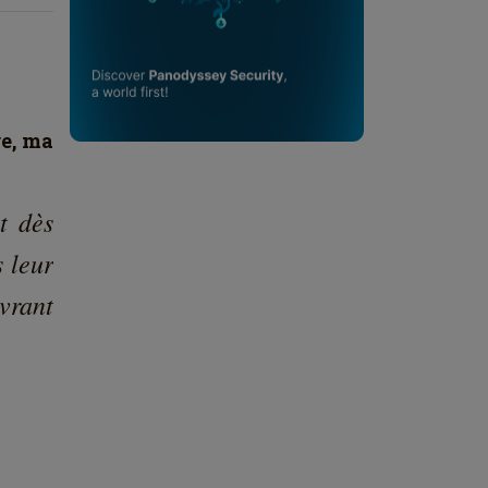
re, ma
t dès
s leur
vrant