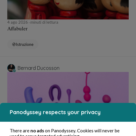
4 ago 2026
minuti di lettura
Affabuler
Istruzione
Bernard Ducosson
Panodyssey respects your privacy
There are
no ads
on Panodyssey. Cookies will never be
4 ago 2026
minuti di lettura
used to serve targeted advertising.