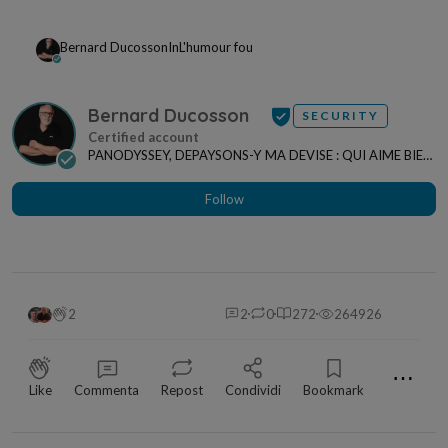
Bernard Ducosson
In
L'humour fou
Bernard Ducosson
SECURITY
PANODYSSEY, DEPAYSONS-Y MA DEVISE : QUI AIME BIEN,
CHARRIE BIEN ! "CREATEUR DE CONTENU" po...
Follow
2
2
0
272
264926
⋯
Like
Commenta
Repost
Condividi
Bookmark