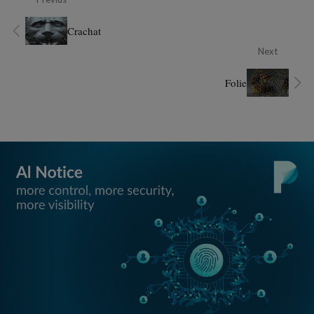
Crachat
Next
Folie