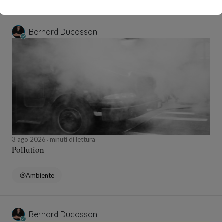
Bernard Ducosson
3 ago 2026
minuti di lettura
Pollution
Ambiente
Bernard Ducosson