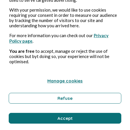
Bernard Ducosson
With your permission, we would like to use cookies
requiring your consent in order to measure our audience
by tracking the number of visitors to our site and
understanding how you arrived here.
For more information you can check out our
Privacy
Policy page
.
You are free
to accept, manage or reject the use of
cookies but byt doing so, your experience will not be
optimised.
4 ago 2026
minuti di lettura
Clitoris
Manage cookies
Erotica
Refuse
Bernard Ducosson
Accept