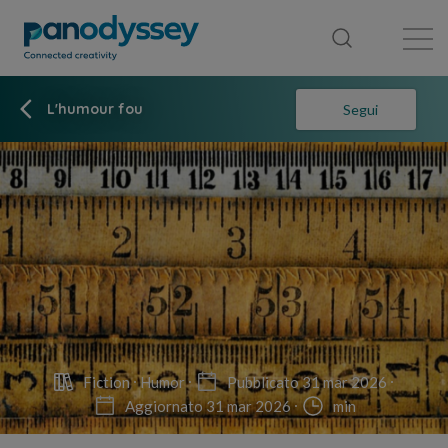
Library
News feed
Publication
L'humour fou
Segui
Fiction
Humor
Pubblicato 31 mar 2026
Aggiornato 31 mar 2026
min