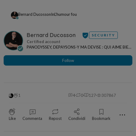
Bernard Ducosson
In
L'humour fou
Bernard Ducosson
SECURITY
PANODYSSEY, DEPAYSONS-Y MA DEVISE : QUI AIME BIEN,
CHARRIE BIEN ! "CREATEUR DE CONTENU" po...
Follow
1
4
0
127
307867
⋯
Like
Commenta
Repost
Condividi
Bookmark