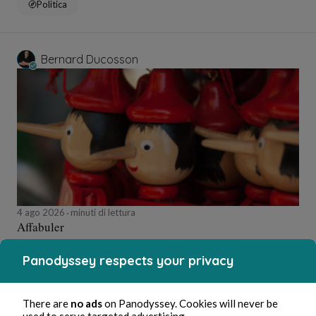
Politica
Bernard Ducosson
4 ago 2026
minuti di lettura
Affabuler
Panodyssey respects your privacy
Istruzione
There are
no ads
on Panodyssey. Cookies will never be
used to serve targeted advertising.