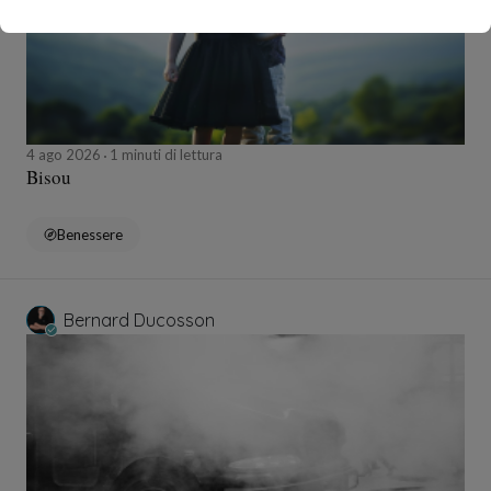
4 ago 2026
1 minuti di lettura
Bisou
Benessere
Bernard Ducosson