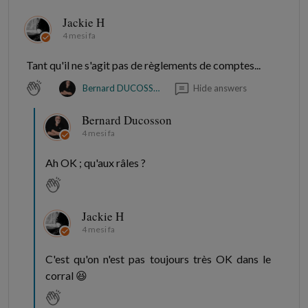
Jackie H
4 mesi fa
Tant qu'il ne s'agit pas de règlements de comptes...
Hide answers
Bernard DUCOSSON
Bernard Ducosson
4 mesi fa
Ah OK ; qu'aux râles ?
Jackie H
4 mesi fa
C'est qu'on n'est pas toujours très OK dans le
corral 😆