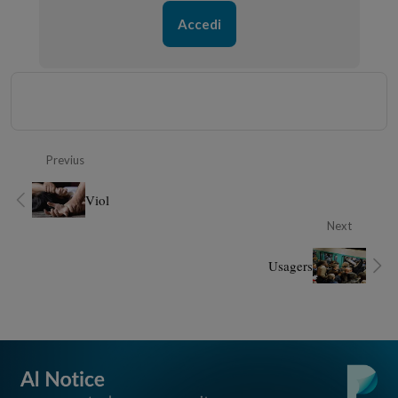
Accedi
Previus
Viol
Next
Usagers