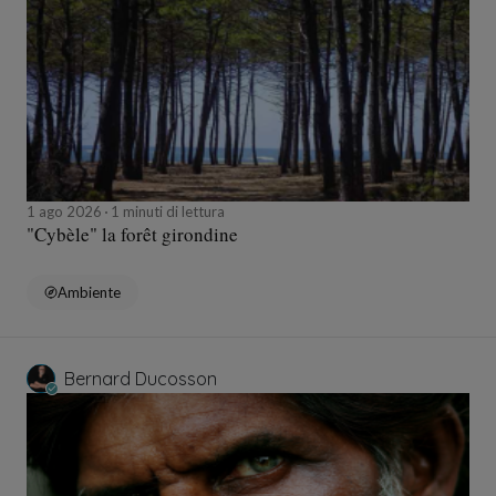
1 ago 2026
1 minuti di lettura
"Cybèle" la forêt girondine
Ambiente
Bernard Ducosson