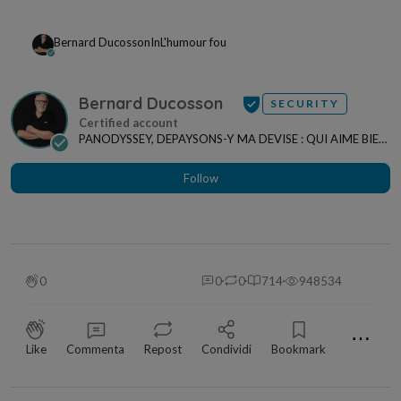
Bernard Ducosson
In
L'humour fou
Bernard Ducosson
SECURITY
PANODYSSEY, DEPAYSONS-Y MA DEVISE : QUI AIME BIEN,
CHARRIE BIEN ! "CREATEUR DE CONTENU" po...
Follow
0
0
0
714
948534
⋯
Like
Commenta
Repost
Condividi
Bookmark