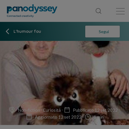
Library
News feed
Publication
L'humour fou
Segui
Non-fiction
Curiosità
Pubblicato 12 set 2022
Aggiornato 12 set 2022
1 min