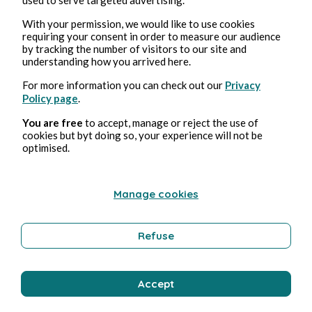
With your permission, we would like to use cookies
requiring your consent in order to measure our audience
by tracking the number of visitors to our site and
understanding how you arrived here.
For more information you can check out our
Privacy
Policy page
.
You are free
to accept, manage or reject the use of
4 ago 2026
minuti di lettura
Clitoris
cookies but byt doing so, your experience will not be
optimised.
Erotica
Manage cookies
Bernard Ducosson
Refuse
Accept