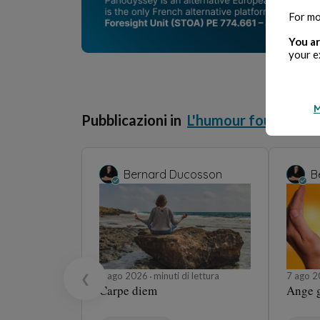
For mo
You ar
your e
M
Pubblicazioni in
L'humour fou
Bernard Ducosson
B
7 ago 2026
minuti di lettura
7 ago 
❮
Carpe diem
Ange 