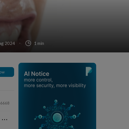
ag 2024
1 min
low
46668
⋯