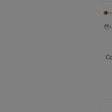
Lu
L
C