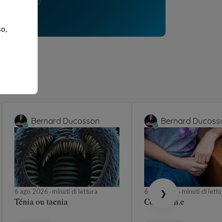
so,
Bernard Ducosson
Bernard Ducoss
6 ago 2026
minuti di lettura
6 ago 2026
minuti di lettu
❯
Ténia ou taenia
Concubin.e