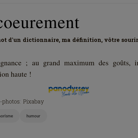
coeurement
t d'un dictionnaire, ma définition, vôtre souri
gnance ; au grand maximum des goûts, i
ion haute !
t-photos: Pixabay
horisme
humour