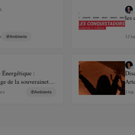
n
les 
a
Ambiente
12 l
 Énergétique :
Disc
ge de la souveraineté
Art
ura
Ambiente
2 lug