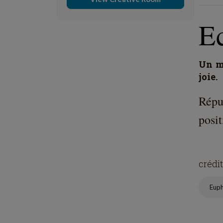
E
Un mo
joie.
Répu
posit
crédi
Eup