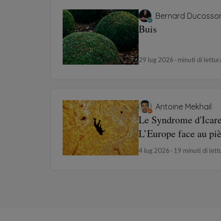
Bernard Ducosso
Buis
29 lug 2026
minuti di lettur
Antoine Mekhail
Le Syndrome d'Icare
L’Europe face au piè
sans matière
4 lug 2026
19 minuti di lett