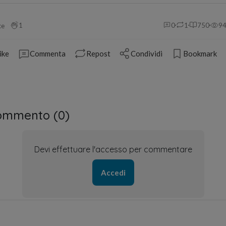
1
0
1
750
9
ce
ike
Commenta
Repost
Condividi
Bookmark
ommento (
0
)
Devi effettuare l'accesso per commentare
Accedi