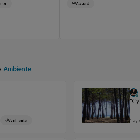
mor
Absurd
o
Ambiente
n
"Cyb
a
Ambiente
1 ag