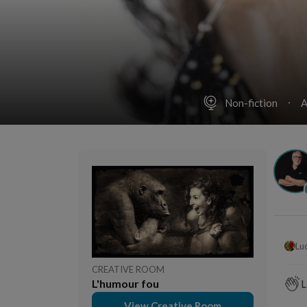
Non-fiction
A
Lu
CREATIVE ROOM
L'humour fou
L
View Creative Room