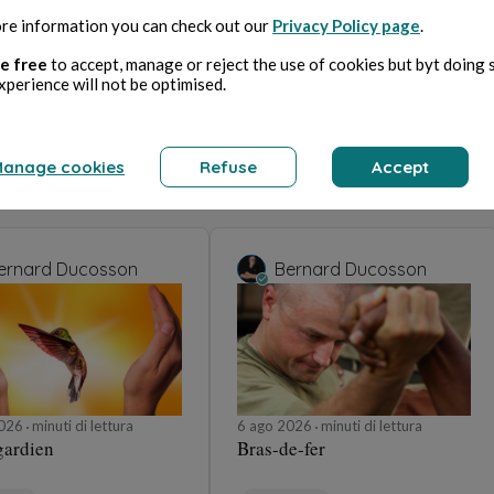
re information you can check out our
Privacy Policy page
.
e free
to accept, manage or reject the use of cookies but byt doing 
xperience will not be optimised.
anage cookies
Refuse
Accept
ernard Ducosson
Bernard Ducosson
2026
minuti di lettura
6 ago 2026
minuti di lettura
gardien
Bras-de-fer