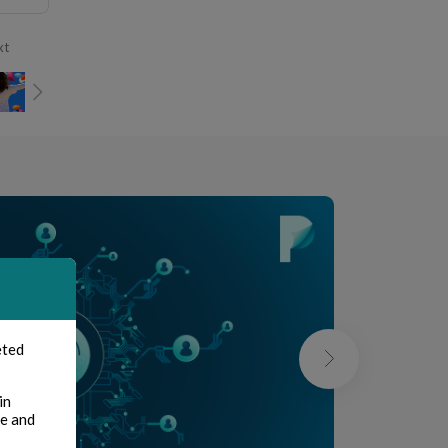
xt
eted
in
te and