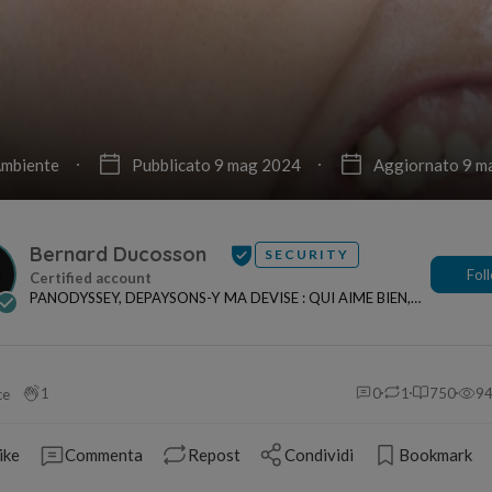
mbiente
Pubblicato 9 mag 2024
Aggiornato 9 m
Bernard Ducosson
SECURITY
Fol
PANODYSSEY, DEPAYSONS-Y MA DEVISE : QUI AIME BIEN,
CHARRIE BIEN ! "CREATEUR DE CONTENU" po...
1
0
1
750
9
ce
ike
Commenta
Repost
Condividi
Bookmark