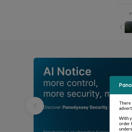
P
Pano
There
advert
With y
order 
unders