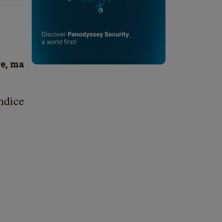
re, ma
ndice