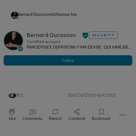
Bernard Ducosson
In
L'humour fou
Bernard Ducosson
SECURITY
PANODYSSEY, DEPAYSONS-Y MA DEVISE : QUI AIME BIEN,
CHARRIE BIEN ! "CREATEUR DE CONTENU" po...
Follow
2
0
0
591
937307
⋯
Like
Commenta
Repost
Condividi
Bookmark