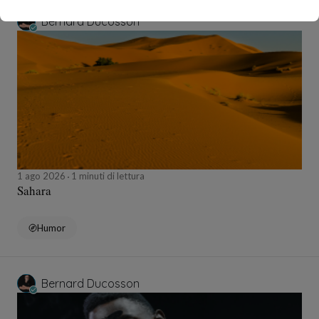
Bernard Ducosson
1 ago 2026
1 minuti di lettura
Sahara
Humor
Bernard Ducosson