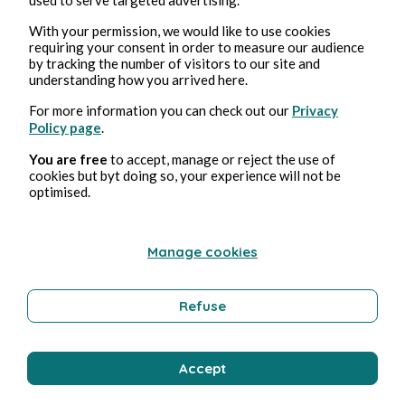
Erotica
With your permission, we would like to use cookies
requiring your consent in order to measure our audience
by tracking the number of visitors to our site and
understanding how you arrived here.
Bernard Ducosson
For more information you can check out our
Privacy
Policy page
.
You are free
to accept, manage or reject the use of
cookies but byt doing so, your experience will not be
optimised.
Manage cookies
1 ago 2026
minuti di lettura
Refuse
Colimaçon
Tecnologia
Accept