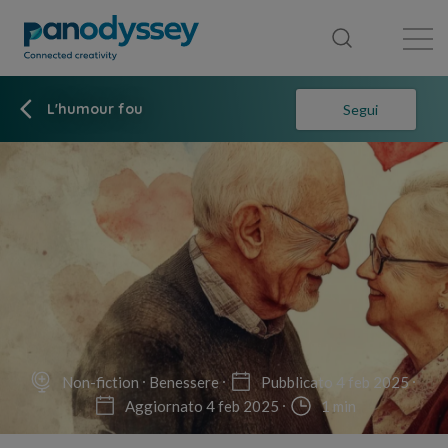
Library
News feed
Publication
L'humour fou
Segui
Non-fiction
Benessere
Pubblicato 4 feb 2025
Aggiornato 4 feb 2025
1 min