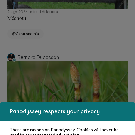
2 ago 2026
minuti di lettura
Méchoui
Gastronomia
Bernard Ducosson
Panodyssey respects your privacy
2 ago 2026
minuti di lettura
Ejaculateur
There are
no ads
on Panodyssey. Cookies will never be
used to serve targeted advertising.