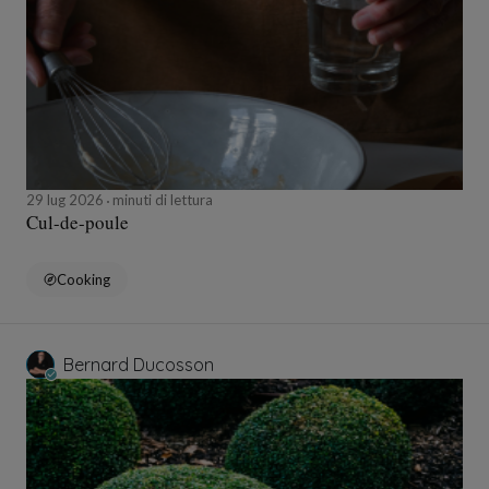
29 lug 2026
minuti di lettura
Cul-de-poule
Cooking
Bernard Ducosson