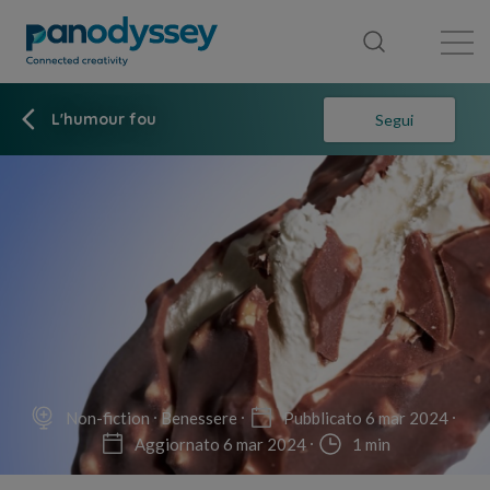
Library
News feed
Publication
L'humour fou
Segui
Non-fiction
Benessere
Pubblicato 6 mar 2024
Aggiornato 6 mar 2024
1 min