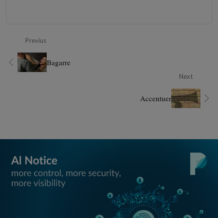
Previus
Bagarre
Next
Accentuer