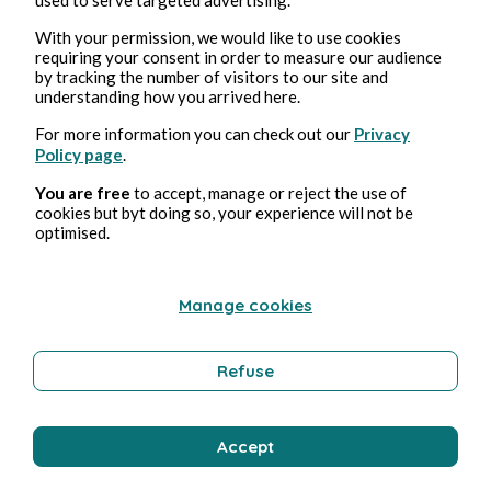
Affabulateurs
With your permission, we would like to use cookies
requiring your consent in order to measure our audience
by tracking the number of visitors to our site and
Istruzione
understanding how you arrived here.
For more information you can check out our
Privacy
Policy page
.
Bernard Ducosson
You are free
to accept, manage or reject the use of
cookies but byt doing so, your experience will not be
optimised.
Manage cookies
Refuse
2 ago 2026
minuti di lettura
Sirène
Accept
Tecnologia