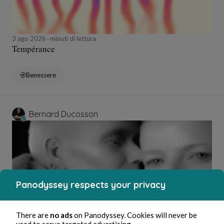
3 ago 2026
minuti di lettura
Tempérance
Benessere
Bernard Ducosson
Panodyssey respects your privacy
There are
no ads
on Panodyssey. Cookies will never be
3 ago 2026
1 minuti di lettura
used to serve targeted advertising.