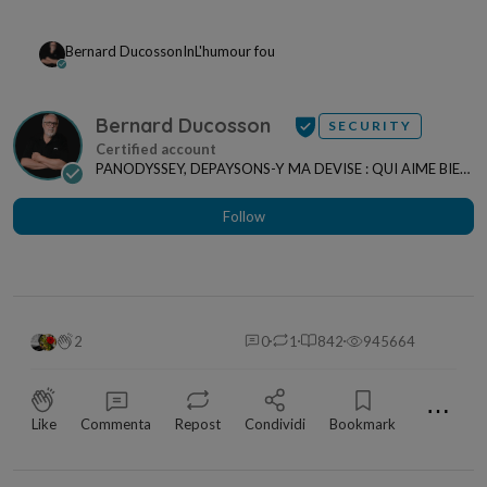
Bernard Ducosson
In
L'humour fou
Bernard Ducosson
SECURITY
PANODYSSEY, DEPAYSONS-Y MA DEVISE : QUI AIME BIEN,
CHARRIE BIEN ! "CREATEUR DE CONTENU" po...
Follow
2
0
1
842
945664
⋯
Like
Commenta
Repost
Condividi
Bookmark