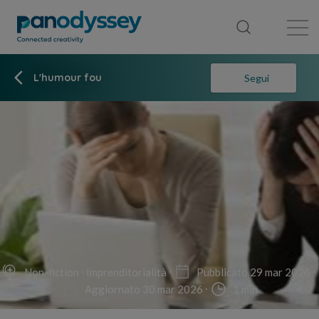
Library
News feed
Publication
L'humour fou
Segui
Non-fiction
Imprenditorialità
Pubblicato 29 mar 2026
Aggiornato 30 mar 2026
1 min