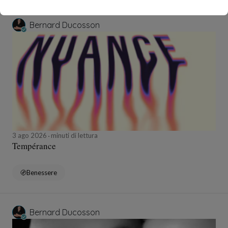
Bernard Ducosson
3 ago 2026
minuti di lettura
Tempérance
Benessere
Bernard Ducosson