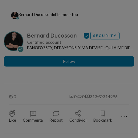
Bernard Ducosson
In
L'humour fou
Bernard Ducosson
SECURITY
PANODYSSEY, DEPAYSONS-Y MA DEVISE : QUI AIME BIEN,
CHARRIE BIEN ! "CREATEUR DE CONTENU" po...
Follow
0
0
0
313
314996
⋯
Like
Commenta
Repost
Condividi
Bookmark