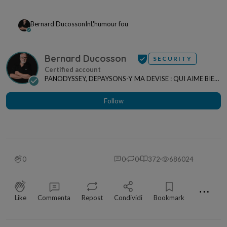
Bernard Ducosson
In
L'humour fou
Bernard Ducosson
SECURITY
PANODYSSEY, DEPAYSONS-Y MA DEVISE : QUI AIME BIEN,
CHARRIE BIEN ! "CREATEUR DE CONTENU" po...
Follow
0
0
0
372
686024
⋯
Like
Commenta
Repost
Condividi
Bookmark