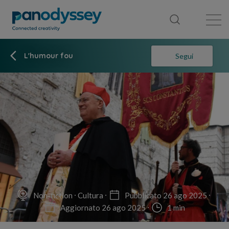
Library
News feed
Publication
L'humour fou
Segui
Non-fiction
Cultura
Pubblicato 26 ago 2025
Aggiornato 26 ago 2025
1 min