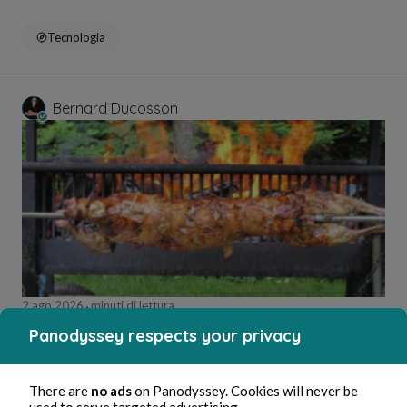
Tecnologia
Bernard Ducosson
2 ago 2026
minuti di lettura
Méchoui
Panodyssey respects your privacy
Gastronomia
There are
no ads
on Panodyssey. Cookies will never be
used to serve targeted advertising.