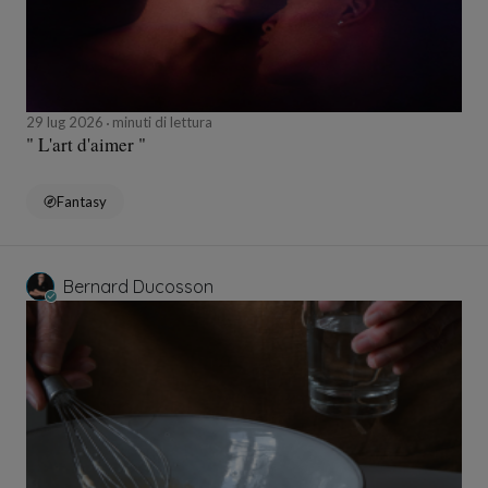
29 lug 2026
minuti di lettura
" L'art d'aimer "
Fantasy
Bernard Ducosson