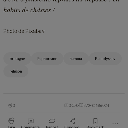
habits de châsses !
Photo de Pixabay
bretagne
Euphorisme
humour
Panodyssey
religion
0
0
0
372
686024
⋯
Like
Commenta
Repost
Condividi
Bookmark