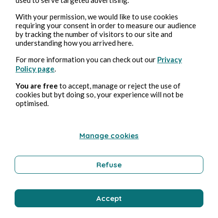
With your permission, we would like to use cookies
Bernard Ducosson
requiring your consent in order to measure our audience
by tracking the number of visitors to our site and
understanding how you arrived here.
For more information you can check out our
Privacy
Policy page
.
You are free
to accept, manage or reject the use of
cookies but byt doing so, your experience will not be
optimised.
2 ago 2026
minuti di lettura
Ejaculateur
Manage cookies
Erotica
Refuse
Bernard Ducosson
Accept