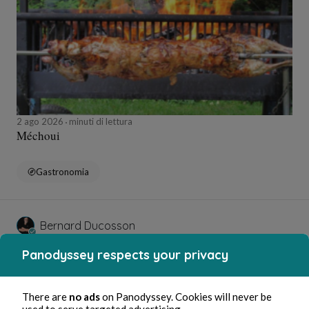
2 ago 2026
minuti di lettura
Méchoui
Gastronomia
Bernard Ducosson
Panodyssey respects your privacy
There are
no ads
on Panodyssey. Cookies will never be
used to serve targeted advertising.