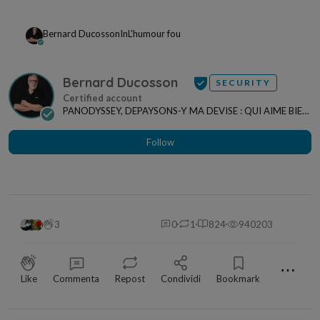
Bernard Ducosson
In
L'humour fou
Bernard Ducosson
SECURITY
PANODYSSEY, DEPAYSONS-Y MA DEVISE : QUI AIME BIEN,
CHARRIE BIEN ! "CREATEUR DE CONTENU" po...
Follow
3
0
1
824
940203
⋯
Like
Commenta
Repost
Condividi
Bookmark