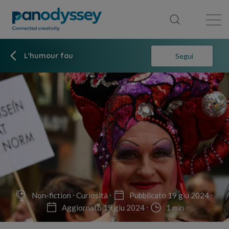
Library
News feed
Publication
L'humour fou
Segui
Non-fiction
Curiosità
Pubblicato 19 giu 2024
Aggiornato 19 giu 2024
1 min