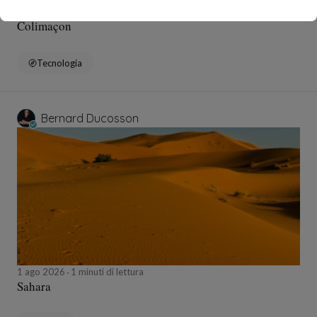
1 ago 2026
minuti di lettura
Colimaçon
Tecnologia
Bernard Ducosson
1 ago 2026
1 minuti di lettura
Sahara