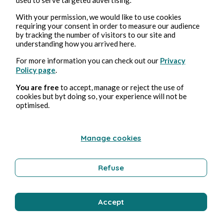
With your permission, we would like to use cookies
requiring your consent in order to measure our audience
by tracking the number of visitors to our site and
understanding how you arrived here.
2 ago 2026
minuti di lettura
Ejaculateur
For more information you can check out our
Privacy
Policy page
.
Erotica
You are free
to accept, manage or reject the use of
cookies but byt doing so, your experience will not be
optimised.
Bernard Ducosson
Manage cookies
Refuse
Accept