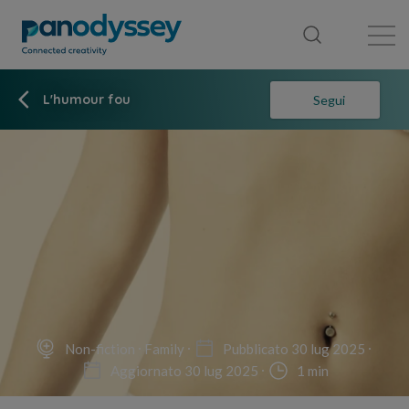
Library
News feed
Publication
L'humour fou
Segui
Non-fiction
Family
Pubblicato 30 lug 2025
Aggiornato 30 lug 2025
1 min