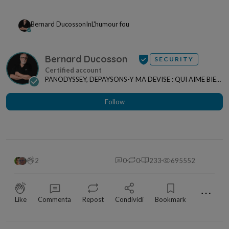
Bernard Ducosson
In
L'humour fou
Bernard Ducosson
SECURITY
PANODYSSEY, DEPAYSONS-Y MA DEVISE : QUI AIME BIEN,
CHARRIE BIEN ! "CREATEUR DE CONTENU" po...
Follow
2
0
0
233
695552
⋯
Like
Commenta
Repost
Condividi
Bookmark