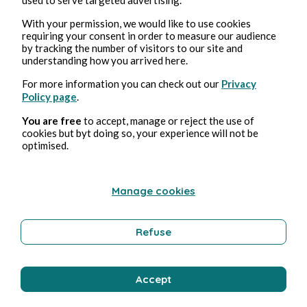
With your permission, we would like to use cookies
requiring your consent in order to measure our audience
4 ago 2026
1 minuti di lettura
by tracking the number of visitors to our site and
Bisou
understanding how you arrived here.
For more information you can check out our
Privacy
Benessere
Policy page
.
You are free
to accept, manage or reject the use of
cookies but byt doing so, your experience will not be
Bernard Ducosson
optimised.
Manage cookies
Refuse
Accept
3 ago 2026
minuti di lettura