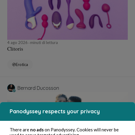
4 ago 2026
minuti di lettura
Clitoris
Erotica
Bernard Ducosson
Panodyssey respects your privacy
There are
no ads
on Panodyssey. Cookies will never be
used to serve targeted advertising.