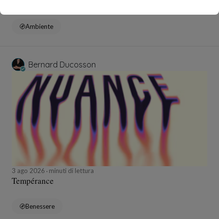
Pollution
Ambiente
Bernard Ducosson
3 ago 2026
minuti di lettura
Tempérance
Benessere