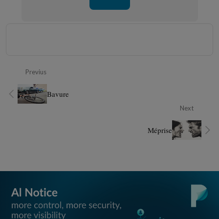
Previus
Bavure
Next
Méprise