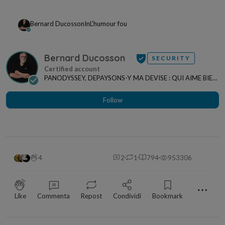
Bernard Ducosson
In
L'humour fou
Bernard Ducosson
SECURITY
PANODYSSEY, DEPAYSONS-Y MA DEVISE : QUI AIME BIEN,
CHARRIE BIEN ! "CREATEUR DE CONTENU" po...
Follow
4
2
1
794
953306
⋯
Like
Commenta
Repost
Condividi
Bookmark