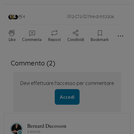
4
2
1
794
953306
⋯
Like
Commenta
Repost
Condividi
Bookmark
Commento (
2
)
Devi effettuare l'accesso per commentare
Accedi
Bernard Ducosson
2 anni fa