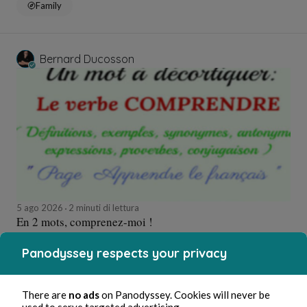
Family
Bernard Ducosson
5 ago 2026
2 minuti di lettura
En 2 mots, comprenez-moi !
Panodyssey respects your privacy
Cultura
There are
no ads
on Panodyssey. Cookies will never be
used to serve targeted advertising.