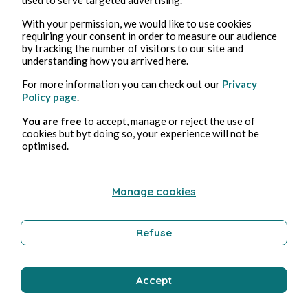
Bernard Ducosson
With your permission, we would like to use cookies
requiring your consent in order to measure our audience
by tracking the number of visitors to our site and
understanding how you arrived here.
For more information you can check out our
Privacy
Policy page
.
You are free
to accept, manage or reject the use of
cookies but byt doing so, your experience will not be
optimised.
5 ago 2026
minuti di lettura
Tétons
Manage cookies
Humor
Refuse
Bernard Ducosson
Accept