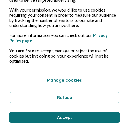
Pédale douce (Gabriel Aghion, 1995)
With your permission, we would like to use cookies
requiring your consent in order to measure our audience
Culture
by tracking the number of visitors to our site and
understanding how you arrived here.
For more information you can check out our
Privacy
Policy page
.
Florence Oussadi
You are free
to accept, manage or reject the use of
cookies but byt doing so, your experience will not be
optimised.
Manage cookies
Refuse
24 nov. 2022
7 min de lecture
Un après-midi de chien (Dog day afternoon, Sidney
Lumet, 1975)
Accept
Culture