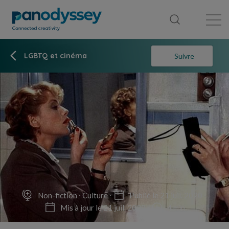
Bibliothèque
Fil d'actualité
Publication
LGBTQ et cinéma
Suivre
Non-fiction
Culture
Publié le 21 juil. 2020
Mis à jour le 21 juil. 2020
4 min