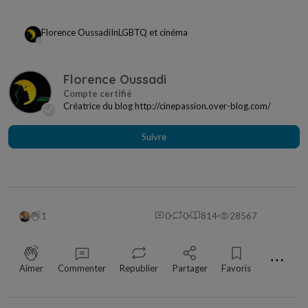
Florence Oussadi
In
LGBTQ et cinéma
Florence Oussadi
Créatrice du blog http://cinepassion.over-blog.com/
Suivre
1
0
0
814
28567
⋯
Aimer
Commenter
Republier
Partager
Favoris