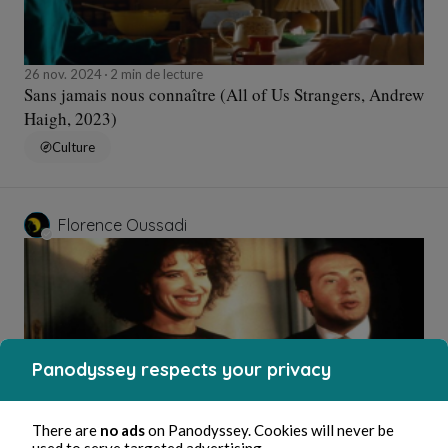
26 nov. 2024
2 min de lecture
Sans jamais nous connaître (All of Us Strangers, Andrew
Haigh, 2023)
Culture
Florence Oussadi
Panodyssey respects your privacy
There are
no ads
on Panodyssey. Cookies will never be
1 déc. 2022
4 min de lecture
used to serve targeted advertising.