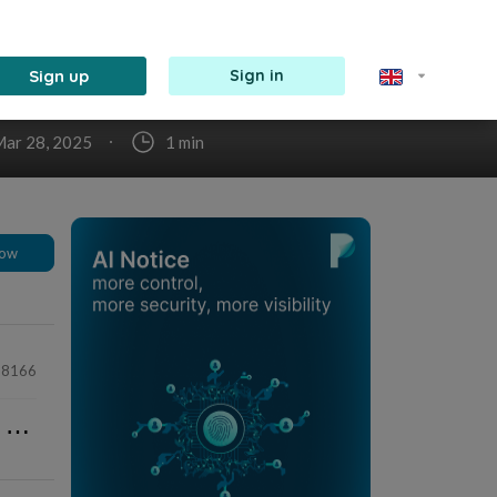
re, ma
rrait
t tiré