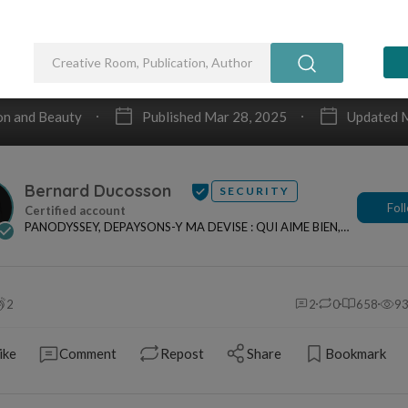
arong
t d'un dictionnaire, ma définition, votre souri
et pour moi" ce vêtement de vrai malais ; pou
re en toutes ses vérités d'être, celui qui se sen
u trop serré à la thaï !
 de Jean Cérien
horisme
humour