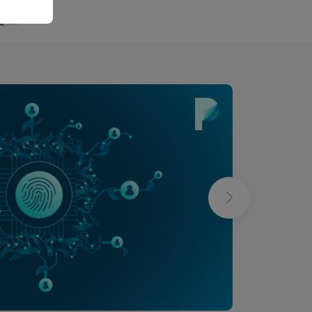
Bernard Ducosson
Bernard Ducoss
Aug 6, 2026
min read
Aug 6, 2026
min read
❯
Bras-de-fer
Ténia ou taenia
Absurd
Health