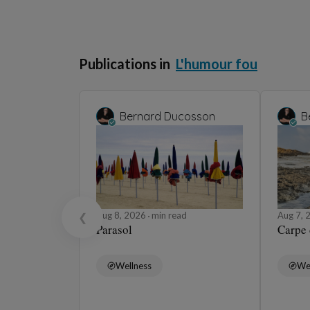
Prolong your journey in this universe
Yanis Bargoin
Découvrez pourquoi 
référence du street
Jul 28, 2026
14 min read
Bernard Ducosso
Moumoute