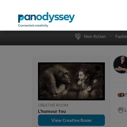
S
Gand Laetitia
1 year ago
Un mo
C'est pas un vêtement de
joie.
cérémonie ?
"Eff
se di
un pe
Photo
Eup