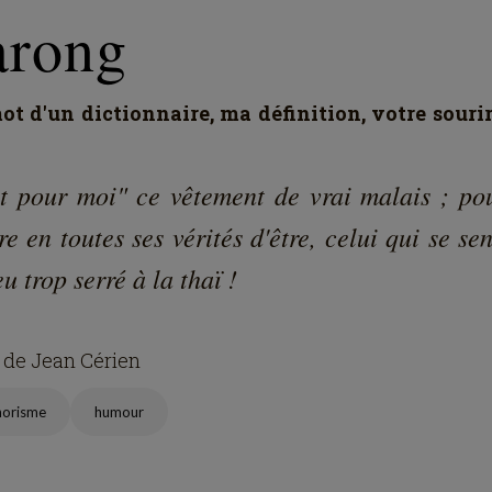
2
2
0
658
9
ike
Comment
Repost
Share
Bookmark
omment (
1
)
You must be logged in to comment
Sign in
Gand Laetitia
1 year ago