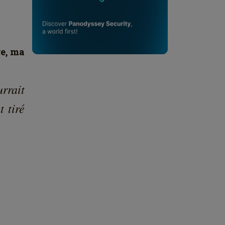
38166
⋯