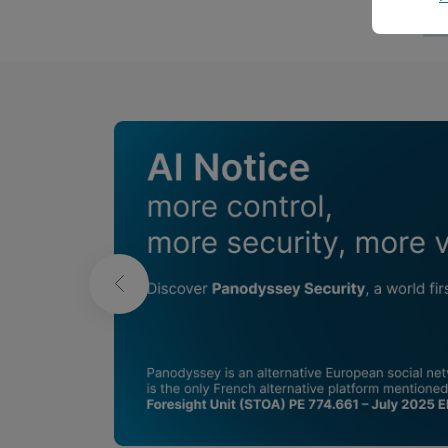
Publications in
L'humour fou
Bernard Ducosson
B
Aug 8, 2026
min read
Aug 7,
❮
Parasol
Carpe
Wellness
We