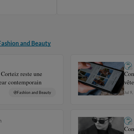
shion and Beauty
Jun 
Noir : Le Guide
Div
k Élégant et Naturel
Fashion and Beauty
May 
Download the Panodyssey mobile app