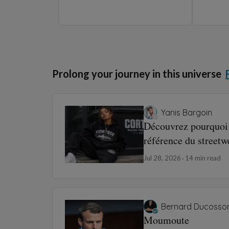
Jul 6, 2026
min read
Fa
Yanis Bargoin
Extensions Cheveux 
Complet pour un Loo
May 28, 2026
6 min read