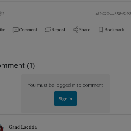
st pas un vêtement de cérémonie ?
Hide answers
Bernard DUCOSSON
Bernard Ducosson
dyssey respects your privacy
1 year ago
Que nenni, le sarong est une pièce de tissu rectangulaire d'a
 are
no ads
on Panodyssey. Cookies will never be used to serve targ
ising.
moins un mètre de large dont on a cousu ensemble les deux petit
côtés de façon à former un étui cylindrique. C'est un vêtemen
our permission, we would like to use cookies requiring your consent 
simple, et mixte, porté par les femmes, les hommes ou les enfants..
to measure our audience by tracking the number of visitors to our si
tanding how you arrived here.
Source Wikipédia
re information you can check out our
Privacy Policy page
.
e free
to accept, manage or reject the use of cookies but byt doing 
xperience will not be optimised.
revius
Ne
anage cookies
Refuse
Accept
Thermes
Patient