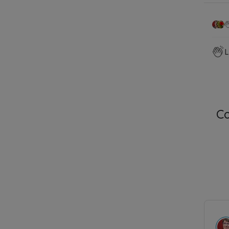
C'e
Pano
There
advert
With y
order 
unders
For mo
You ar
your e
P
M