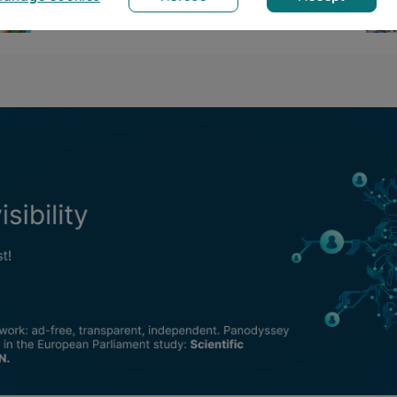
ernard Ducosson
Bernard Ducosson
 2026
min read
Aug 7, 2026
min read
 diem
Ange gardien
llness
Humor