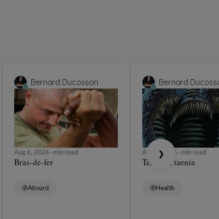
Stéphane
ent bien choisir la taille de ses
ements en ligne
, 2026
8 min read
Fashion and Beauty
Stéphane
ment réussir un look monochrome
gant