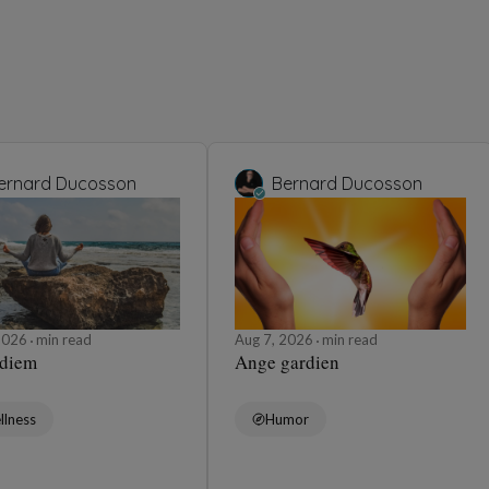
Fashion and Beauty
Corteiz reste une
Comm
wear contemporain
vêt
Fashion and Beauty
Jul 9
n
Com
élé