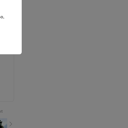
so,
xt