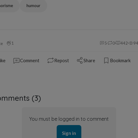
horisme
humour
1
5
0
442
9
ce
ike
Comment
Repost
Share
Bookmark
omments (
3
)
You must be logged in to comment
Sign in