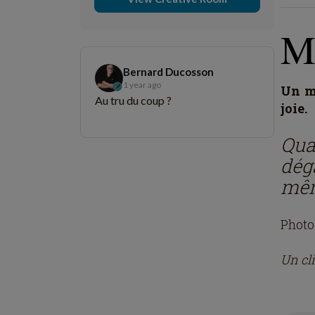
M
Bernard Ducosson
1 year ago
Un mo
Au tru du coup ?
joie.
Qual
dég
mêm
Photo
Un cli