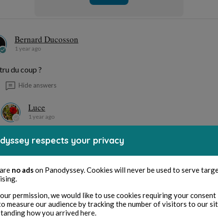
Bernard Ducosson
1 year ago
tru du coup ?
Hide answers
Luce
1 year ago
vous contrepetez Bernard!
dyssey respects your privacy
 are
no ads
on Panodyssey. Cookies will never be used to serve targ
Luce
ising.
1 year ago
our permission, we would like to use cookies requiring your consent 
to measure our audience by tracking the number of visitors to our si
ore un mâlotru!
tanding how you arrived here.