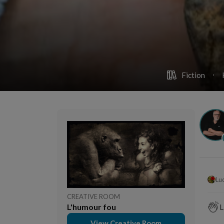
Fiction
Lu
CREATIVE ROOM
L'humour fou
L
View Creative Room