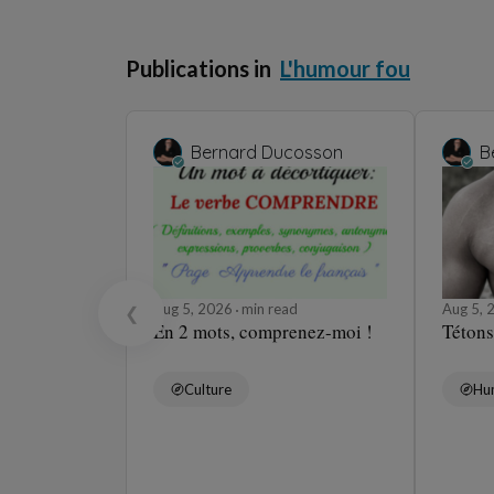
Publications in
L'humour fou
Bernard Ducosson
B
Aug 5, 2026
min read
Aug 5,
❮
En 2 mots, comprenez-moi !
Tétons
Culture
Hu