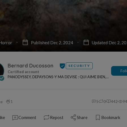
Horror
Published Dec 2, 2024
Updated Dec 2, 2
Bernard Ducosson
SECURITY
Fol
PANODYSSEY, DEPAYSONS-Y MA DEVISE : QUI AIME BIEN,
CHARRIE BIEN ! "CREATEUR DE CONTENU" po...
1
5
0
442
9
ce
ike
Comment
Repost
Share
Bookmark