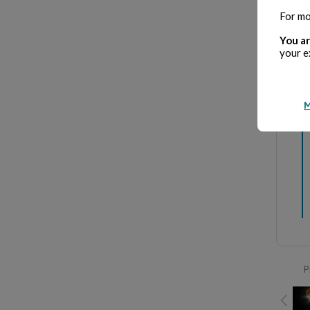
For mo
You ar
your e
Je 
M
P