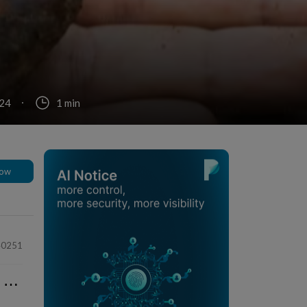
024
1 min
low
40251
⋯