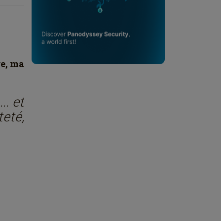
re, ma
.. et
eté,