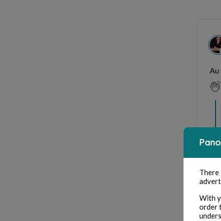
Au 
Pano
There
advert
With y
order 
enc
unders