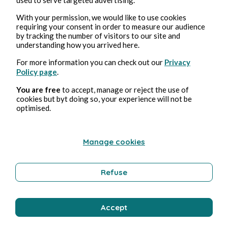
With your permission, we would like to use cookies
requiring your consent in order to measure our audience
13 juil. 2022
1 min de lecture
by tracking the number of visitors to our site and
2022 - Juillet - Semaine 28
understanding how you arrived here.
For more information you can check out our
Privacy
Curiosités
Policy page
.
You are free
to accept, manage or reject the use of
cookies but byt doing so, your experience will not be
Les Plumes Francopholles
optimised.
Manage cookies
Refuse
Accept
4 juil. 2022
1 min de lecture
2022 - Juillet - Semaine 27