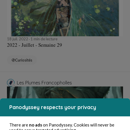
18 juil. 2022
1 min de lecture
2022 - Juillet - Semaine 29
Curiosités
Les Plumes Francopholles
Panodyssey respects your privacy
There are
no ads
on Panodyssey. Cookies will never be
used to serve targeted advertising.