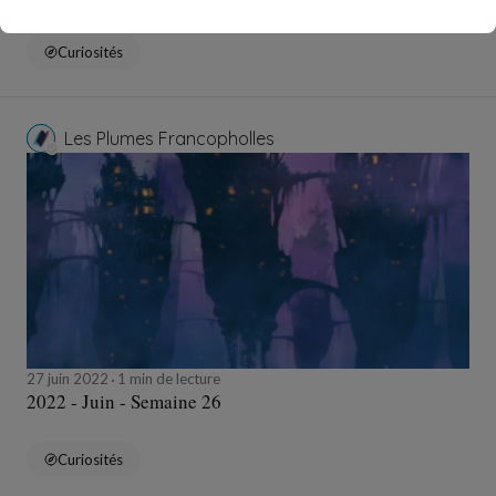
Curiosités
Les Plumes Francopholles
27 juin 2022
1 min de lecture
2022 - Juin - Semaine 26
Curiosités