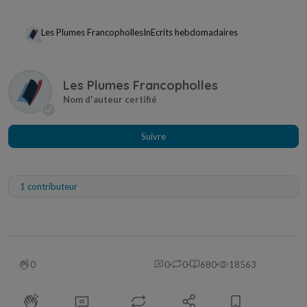
Les Plumes Francopholles
In
Ecrits hebdomadaires
Les Plumes Francopholles
Suivre
1 contributeur
0
0
0
680
18563