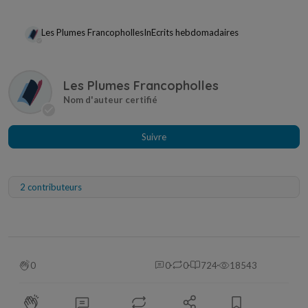
Les Plumes Francopholles
In
Ecrits hebdomadaires
Les Plumes Francopholles
Suivre
2 contributeurs
0
0
0
724
18543