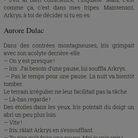
comme ça, c'est dans mes tripes. Maintenant,
Arkrys, à toi de décider si tu en es.
Aurore Dulac
Dans des contrées montagneuses, Iris grimpait
avec son acolyte derrière-elle.
— On y est presque !
— Iris. J’ai besoin d’une pause, lui souffla Arkrys.
— Pas le temps pour une pause. La nuit va bientôt
tomber.
Le terrain irrégulier ne leur facilitait pas la tâche.
— Là-bas regarde !
Des étoiles dans les yeux, Iris pointait du doigt un
abri un peu plus loin.
— Vite !
— Iris, râlait Arkrys en s’essoufflant.
— Tu n’as qu’à faire une pause. Moi je vais voir !