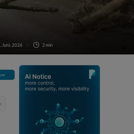
, Juni, 2026
2 min
low
e