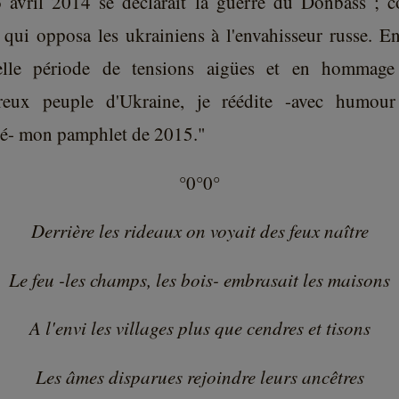
 avril 2014 se déclarait la guerre du Donbass ; co
r qui opposa les ukrainiens à l'envahisseur russe. En
elle période de tensions aigües et en hommage
reux peuple d'Ukraine, je réédite -avec humou
té- mon pamphlet de 2015."
°0°0°
Derrière les rideaux on voyait des feux naître
Le feu -les champs, les bois- embrasait les maisons
A l'envi les villages plus que cendres et tisons
Les âmes disparues rejoindre leurs ancêtres