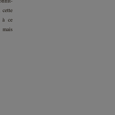
nflit-
 cette
 à ce
r mais