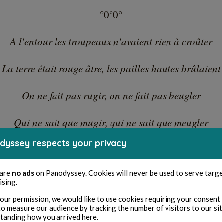
°0°0°
A l'entour les troupeaux n'avaient rien à croûter
La terre était rouge âtre, les pailles hautes brûlaient
On ne fait pas rugir, on ne fait pas beugler
Qui ne sait que mugir, qui ne sait que meugler
dyssey respects your privacy
°0°0°
 are
no ads
on Panodyssey. Cookies will never be used to serve targ
in des vieux loin des pleurs, les hommes étaient au fr
ising.
our permission, we would like to use cookies requiring your consent 
Leurs femmes à genoux goûtaient la soumission
to measure our audience by tracking the number of visitors to our si
tanding how you arrived here.