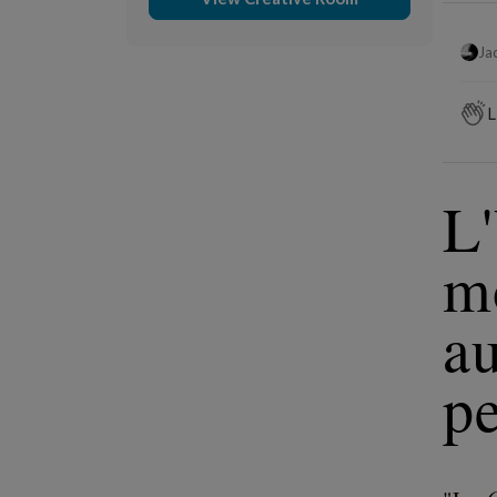
Ja
L
L'
m
au
pe