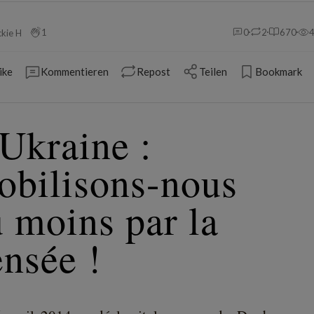
1
0
2
670
ckie H
ike
Kommentieren
Repost
Teilen
Bookmark
Ukraine :
obilisons-nous
 moins par la
nsée !