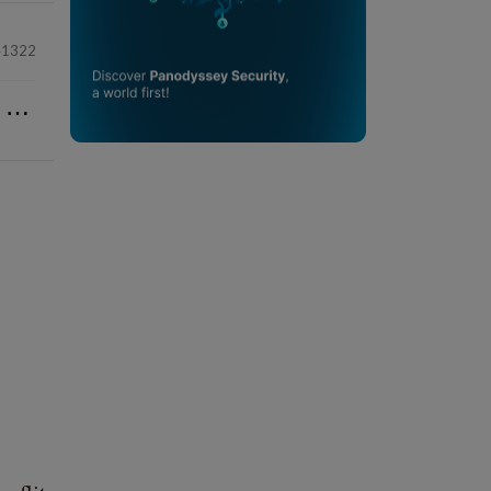
41322
⋯