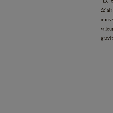
"Le 6
éclai
nouv
valeu
gravi