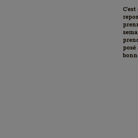
C'est
repos
pren
semai
pren
posé 
bonne