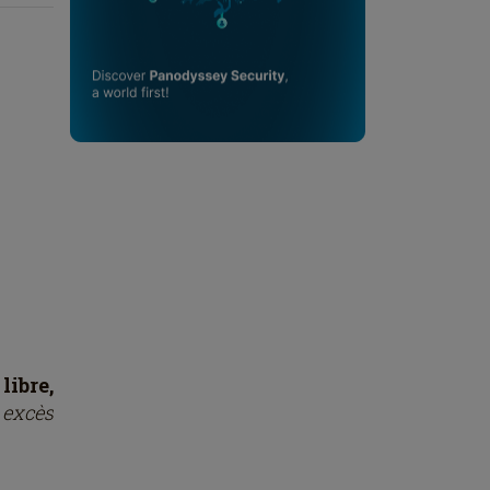
ibre,
 excès