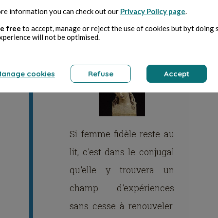
re information you can check out our
Privacy Policy page
.
; "ce qui à Troie permet
e free
to accept, manage or reject the use of cookies but byt doing 
encore aujourd'hui d'en
xperience will not be optimised.
douter".
anage cookies
Refuse
Accept
Si femme fidèle reste au
lit, c'est dans le conjugal
qu'elle y trouvera un
champ d'expériences
sans cesse à renouveler.