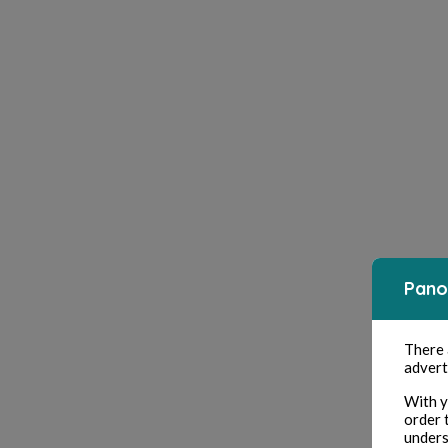
Pano
There
advert
With y
order 
unders