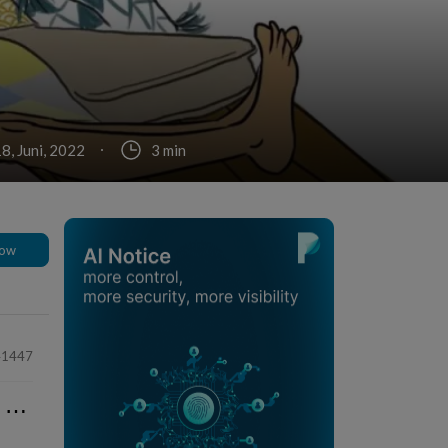
18, Juni, 2022
3 min
low
41447
⋯