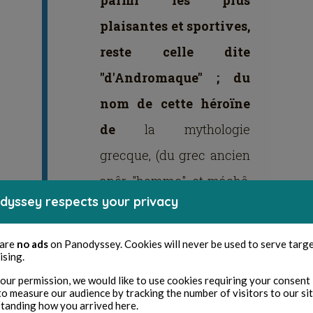
plaisantes et sportives,
reste celle dite
"d'Andromaque" ; du
nom de cette héroïne
de
la
mythologie
grecque, (du grec ancien
anêr, "homme", et máchê,
dyssey respects your privacy
"combat", d'où "celle qui
combat les hommes"), qui
 are
no ads
on Panodyssey. Cookies will never be used to serve targ
était lors de la guerre de
ising.
our permission, we would like to use cookies requiring your consent 
Troie, femme d'Hector et
to measure our audience by tracking the number of visitors to our si
tanding how you arrived here.
modèle de l'épouse fidèle