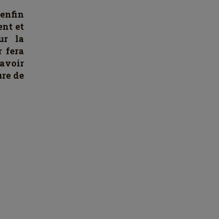
 enfin
ent et
ur la
r fera
avoir
ure de