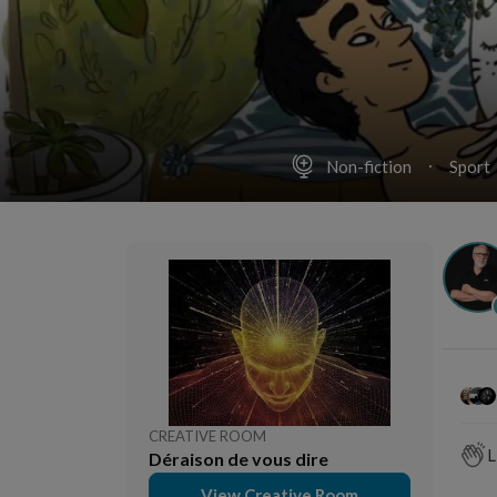
Non-fiction
Sport
CREATIVE ROOM
L
Déraison de vous dire
View Creative Room