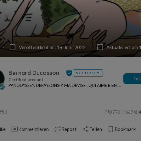
Veröffentlicht am 18, Juni, 2022
Aktualisiert am 
Bernard Ducosson
SECURITY
Fol
PANODYSSEY, DEPAYSONS-Y MA DEVISE : QUI AIME BIEN,
CHARRIE BIEN ! "CREATEUR DE CONTENU" po...
3
0
0
667
ike
Kommentieren
Repost
Teilen
Bookmark