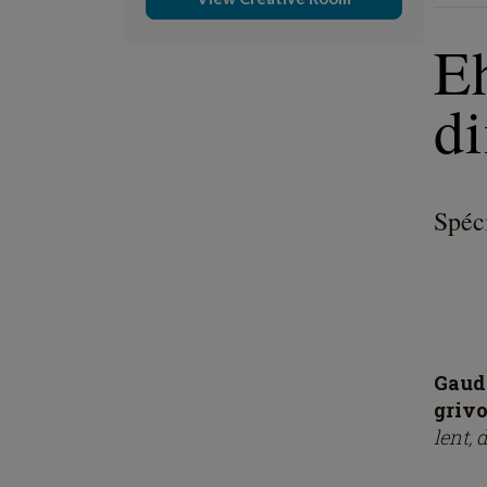
E
d
Spéc
Gaud
grivo
lent,