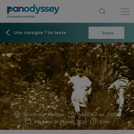
Bibliothèque
Fil d'actualité
Publication
Une consigne ? Un texte
Suivre
Non-fiction
Culture
Publié le 6 avr. 2020
Mis à jour le 28 sept. 2020
3 min