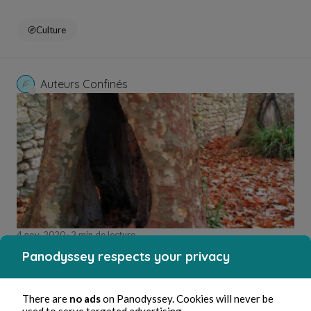
Culture
Auteurs Confinés
4 nov. 2020
2 min de lecture
Béance explorée
Panodyssey respects your privacy
Culture
There are
no ads
on Panodyssey. Cookies will never be
used to serve targeted advertising.