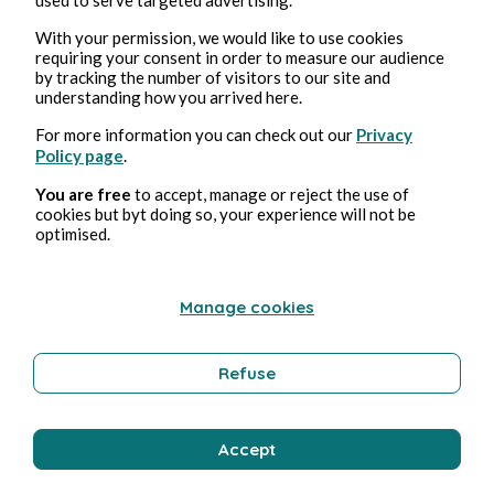
With your permission, we would like to use cookies
Auteurs Confinés
requiring your consent in order to measure our audience
by tracking the number of visitors to our site and
understanding how you arrived here.
For more information you can check out our
Privacy
Policy page
.
You are free
to accept, manage or reject the use of
cookies but byt doing so, your experience will not be
optimised.
29 oct. 2020
8 min de lecture
Lui et Moi.
Manage cookies
Culture
Refuse
Accept
Auteurs Confinés