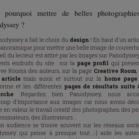
 pourquoi mettre de belles photographie
dyssey ?
anodyssey a fait le choix du
design
! En haut d'un articl
panoramique pour mettre une belle image de couvertu
oeil du lecteur est attiré par les images sur Panodyss
rents endroits du site : sur la
page profil
qui présen
ive Rooms des auteurs, sur la page
Creative Room
,
article
mais aussi et surtout sur la
home page
forme et les différentes
pages de résultats suite
erche
. Regardez bien Panodyssey, nous acco
oup d'importance aux images car nous avons déc
 en valeur le travail créatif des photographes, des pe
ssinateurs, des illustrateurs...
on audience se trouve souvent sur les réseaux soci
yssey qui pense à presque tout ;-) aide les aute