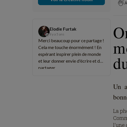
A
On
Elodie Furtak
il y a 5 ans
m
Merci beaucoup pour ce partage !
Cela me touche énormément ! En
espérant inspirer plein de monde
du
et leur donner envie d'écrire et de
partager.
Un a
bonn
La ph
Comme 
l'une 