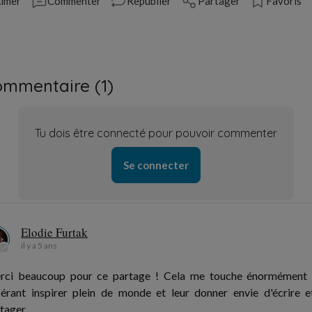
imer
Commenter
Republier
Partager
Favoris
ommentaire (
1
)
Tu dois être connecté pour pouvoir commenter
Se connecter
Elodie Furtak
il y a 5 ans
rci beaucoup pour ce partage ! Cela me touche énormément 
érant inspirer plein de monde et leur donner envie d'écrire e
tager.