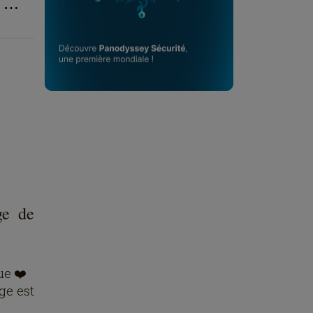
⋯
ge de
ue ❤️
age est