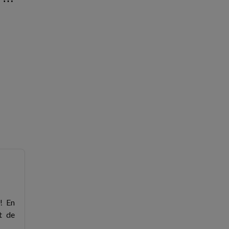
⋯
! En
t de