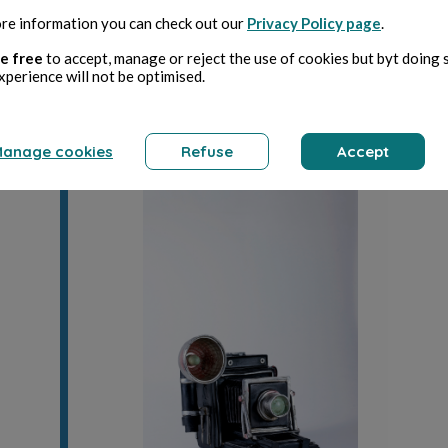
s et prenez bien soin de toujours citer l'auteur de l'i
re information you can check out our
Privacy Policy page
.
ez Panodyssey la propriété intellectuelle n'est p
 sur le gâteau ! 🍒 🧁
e free
to accept, manage or reject the use of cookies but byt doing 
xperience will not be optimised.
anage cookies
Refuse
Accept