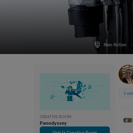
Non-fiction
1 con
CREATIVE ROOM
Panodyssey
Voir la Creative Room