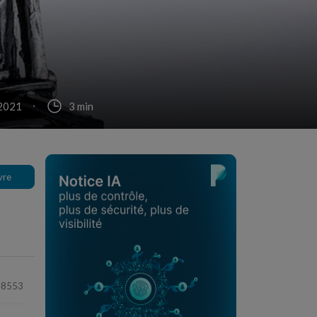
 2021
3 min
vre
48553