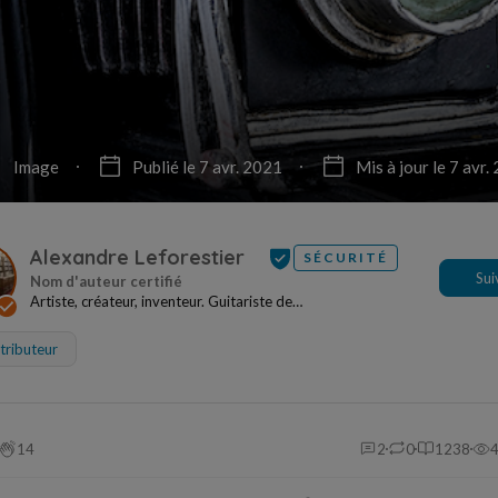
Image
Publié le 7 avr. 2021
Mis à jour le 7 avr.
Alexandre Leforestier
SÉCURITÉ
Sui
Artiste, créateur, inventeur. Guitariste de
formation.Entrepreneur de tradition. Fondateur de Panody...
tributeur
14
2
0
1238