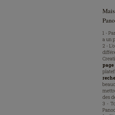
Mais
Pano
1 - P
a un 
2 - L'
diffé
Creat
page 
plate
rech
beauc
mettre
des de
3 - T
Panod