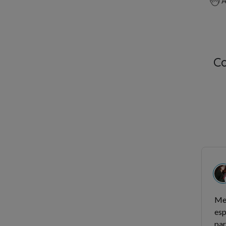
A
C
Me
esp
par