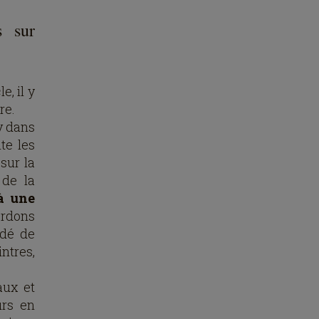
s sur
e, il y
re.
ey dans
te les
 sur la
de la
 à une
rdons
idé de
intres,
aux et
urs en