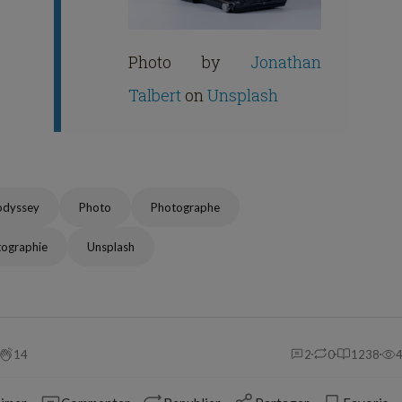
Photo by
Jonathan
Talbert
on
Unsplash
odyssey
Photo
Photographe
ographie
Unsplash
14
2
0
1238