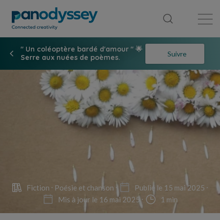
Bibliothèque
Fil d'actualité
Publication
" Un coléoptère bardé d'amour " 🌟
Suivre
Serre aux nuées de poèmes.
Fiction
Poésie et chanson
Publié le 15 mai 2025
Mis à jour le 16 mai 2025
1 min