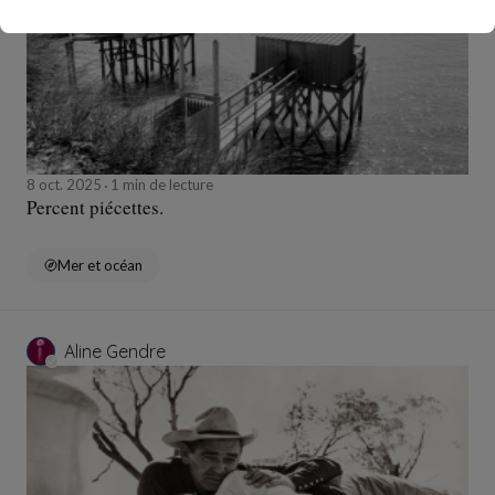
8 oct. 2025
1 min de lecture
Percent piécettes.
Mer et océan
Aline Gendre