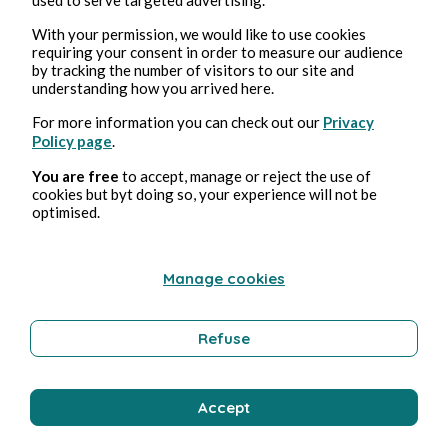
Aline Gendre
With your permission, we would like to use cookies
requiring your consent in order to measure our audience
by tracking the number of visitors to our site and
understanding how you arrived here.
For more information you can check out our
Privacy
Policy page
.
You are free
to accept, manage or reject the use of
cookies but byt doing so, your experience will not be
optimised.
13 nov. 2025
1 min de lecture
Ils croyaient mal
Manage cookies
Poésie et chanson
Refuse
Aline Gendre
Accept