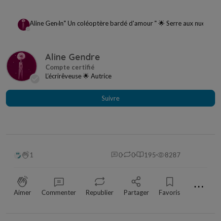
Aline Gendre
In
" Un coléoptère bardé d'amour " 🌟 Serre aux nuées d
Aline Gendre
L’écrirêveuse 🌟 Autrice
Suivre
1
0
0
195
8287
⋯
Aimer
Commenter
Republier
Partager
Favoris