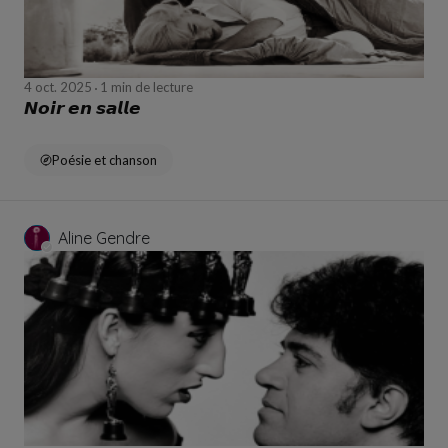
4 oct. 2025
1 min de lecture
𝙉𝙤𝙞𝙧 𝙚𝙣 𝙨𝙖𝙡𝙡𝙚
Poésie et chanson
Aline Gendre