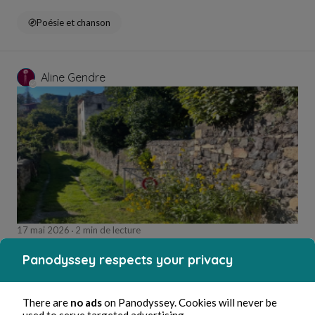
Poésie et chanson
Aline Gendre
17 mai 2026
2 min de lecture
Me vider de tes cendres
Panodyssey respects your privacy
Poésie et chanson
There are
no ads
on Panodyssey. Cookies will never be
used to serve targeted advertising.