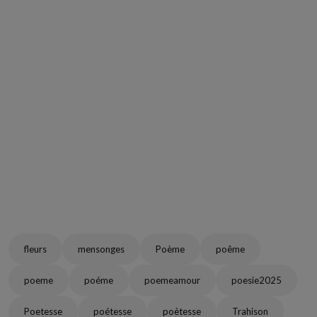
fleurs
mensonges
Poème
poême
poeme
poéme
poemeamour
poesie2025
Poetesse
poétesse
poètesse
Trahison