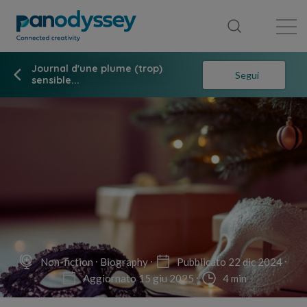
Library
News feed
Publication
Journal d'une plume (trop)
Segui
sensible...
Non-fiction
Biography
Pubblicato 22 dic 2024
Aggiornato 15 giu 2025
4 min