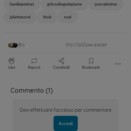
famillejetehais
gribouillagedeplume
journalintime
juliettenorel
Noël
noel
3
2
0
244
8189
⋯
Like
Repost
Condividi
Bookmark
Commento (
1
)
Devi effettuare l'accesso per commentare
Accedi