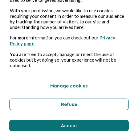
Juliette Norel
With your permission, we would like to use cookies
requiring your consent in order to measure our audience
by tracking the number of visitors to our site and
understanding how you arrived here.
For more information you can check out our
Privacy
Policy page
.
You are free
to accept, manage or reject the use of
cookies but byt doing so, your experience will not be
optimised.
16 mar 2025
12 minuti di lettura
L'éclat perdu d'un diamant ...
Manage cookies
Cultura
Refuse
Juliette Norel
Accept