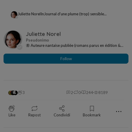
Juliette Norel
In
Journal d'une plume (trop) sensible...
Juliette Norel
🦋 Auteure nantaise publiée (romans parus en édition &
autoédition) Prose émotionnelle, mythes déc...
Follow
3
2
0
244
8189
⋯
Like
Repost
Condividi
Bookmark