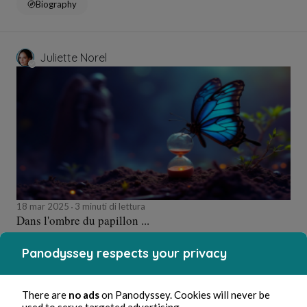
Biography
Juliette Norel
18 mar 2025
3 minuti di lettura
Dans l'ombre du papillon ...
Panodyssey respects your privacy
Biography
There are
no ads
on Panodyssey. Cookies will never be
used to serve targeted advertising.