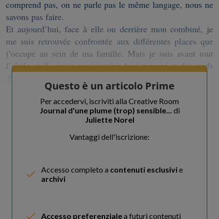
comprend pas, on ne parle pas le même langage, nous ne
savons pas faire.
Et aujourd’hui, face à elle ou derrière mon combiné, je
me suis retrouvée confrontée aux différentes places que
j’occupe au sein de ma famille. Mais je suis avant tout
l’aînée, celle qui a un caractère bien trempé et des nerfs
d’acier dans les crises. J
Questo è un articolo Prime
Per accedervi, iscriviti alla Creative Room
Journal d'une plume (trop) sensible...
di
Juliette Norel
Vantaggi dell'iscrizione:
Accesso completo a
contenuti esclusivi
e
archivi
Accesso preferenziale
a futuri contenuti