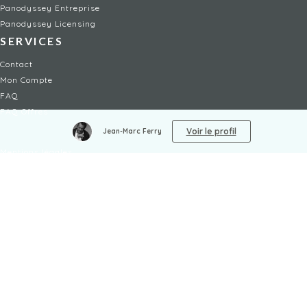
Panodyssey Entreprise
Panodyssey Licensing
SERVICES
Contact
Mon Compte
FAQ
FAQ Offres
LÉGAL
Voir le profil
Jean-Marc Ferry
Mentions légales
CGU / CGV
Protection des données
Procédure de signalement
Gestion des cookies
Politique de sécurité des enfants
NON-FICTION
Artisanat
Politique