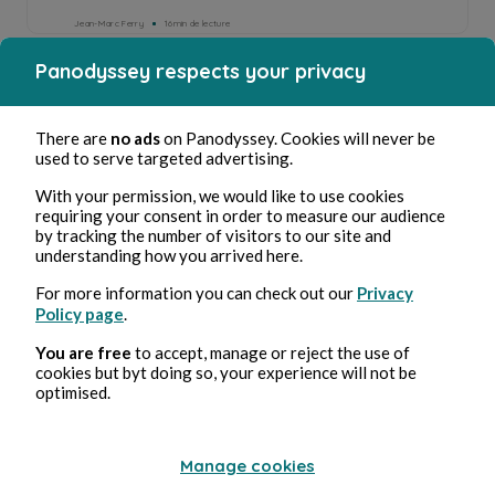
Jean-Marc Ferry
16min de lecture
Panodyssey respects your privacy
There are
no ads
on Panodyssey. Cookies will never be
used to serve targeted advertising.
With your permission, we would like to use cookies
requiring your consent in order to measure our audience
12.La Légende de Nil - Jean-Marc Ferry -...
by tracking the number of visitors to our site and
understanding how you arrived here.
Jean-Marc Ferry
16min de lecture
For more information you can check out our
Privacy
Policy page
.
You are free
to accept, manage or reject the use of
cookies but byt doing so, your experience will not be
optimised.
11 - La Légende de Nil - Jean-Marc Ferry...
Manage cookies
Jean-Marc Ferry
33min de lecture