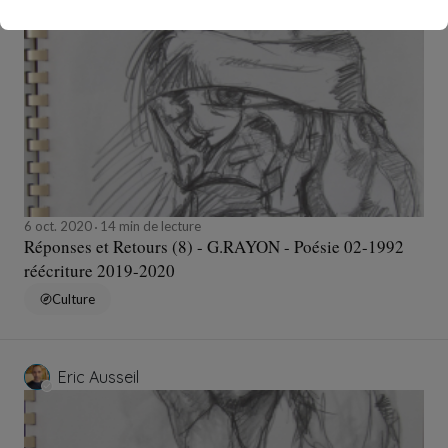
Eric Ausseil
6 oct. 2020
14 min de lecture
Réponses et Retours (8) - G.RAYON - Poésie 02-1992
réécriture 2019-2020
Culture
Eric Ausseil