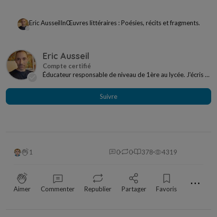
Eric Ausseil
In
Œuvres littéraires : Poésies, récits et fragments.
Eric Ausseil
Éducateur responsable de niveau de 1ère au lycée. J'écris et
peins en autodidacte en amont depuis pr...
Suivre
1
0
0
378
4319
⋯
Aimer
Commenter
Republier
Partager
Favoris