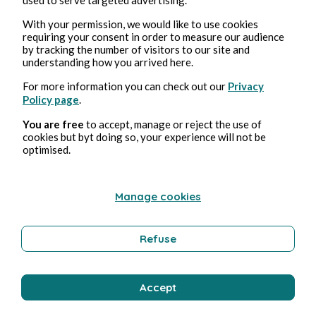
Culture
With your permission, we would like to use cookies
requiring your consent in order to measure our audience
by tracking the number of visitors to our site and
understanding how you arrived here.
Eric Ausseil
For more information you can check out our
Privacy
Policy page
.
You are free
to accept, manage or reject the use of
cookies but byt doing so, your experience will not be
optimised.
Manage cookies
6 oct. 2020
3 min de lecture
De loin - 2020 - (titre et photo Jeanne)
Refuse
Culture
Accept