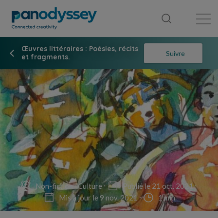
Bibliothèque
Fil d'actualité
Publication
Œuvres littéraires : Poésies, récits
Suivre
et fragments.
Non-fiction
Culture
Publié le 21 oct. 2021
Mis à jour le 9 nov. 2021
1 min