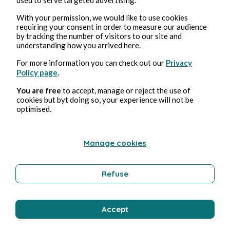
With your permission, we would like to use cookies
requiring your consent in order to measure our audience
Éducation et formation
by tracking the number of visitors to our site and
understanding how you arrived here.
For more information you can check out our
Privacy
Bernard Ducosson
Policy page
.
You are free
to accept, manage or reject the use of
cookies but byt doing so, your experience will not be
optimised.
Manage cookies
Refuse
2 août 2026
min de lecture
Sirène
Accept
Technologie