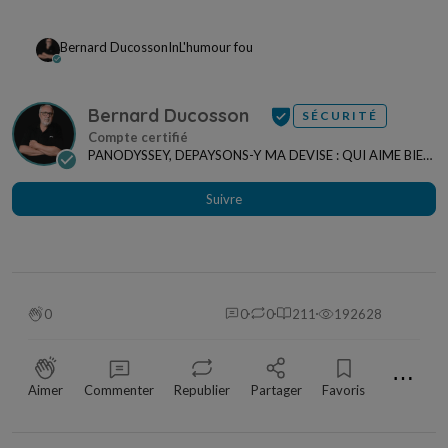
Bernard Ducosson
In
L'humour fou
Bernard Ducosson
SÉCURITÉ
PANODYSSEY, DEPAYSONS-Y MA DEVISE : QUI AIME BIEN,
CHARRIE BIEN ! "CREATEUR DE CONTENU" po...
Suivre
0
0
0
211
192628
⋯
Aimer
Commenter
Republier
Partager
Favoris