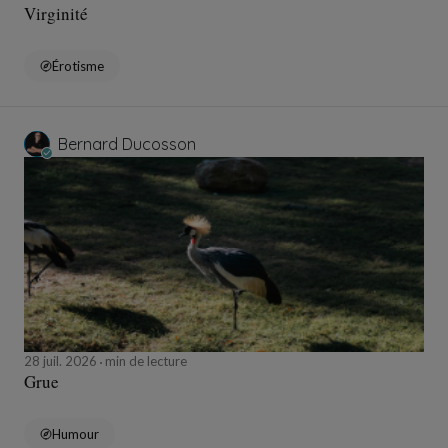
Virginité
Érotisme
Bernard Ducosson
28 juil. 2026
min de lecture
Grue
Humour