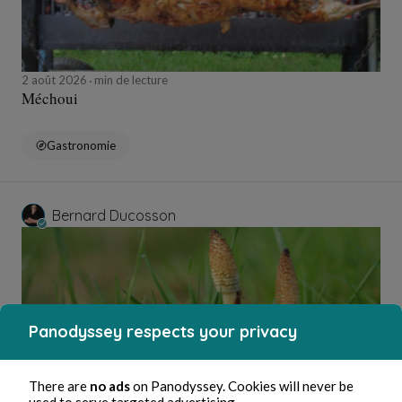
2 août 2026
min de lecture
Méchoui
Gastronomie
Bernard Ducosson
Panodyssey respects your privacy
There are
no ads
on Panodyssey. Cookies will never be
used to serve targeted advertising.