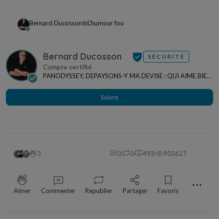
Bernard Ducosson
In
L'humour fou
Bernard Ducosson
SÉCURITÉ
PANODYSSEY, DEPAYSONS-Y MA DEVISE : QUI AIME BIEN,
CHARRIE BIEN ! "CREATEUR DE CONTENU" po...
Suivre
3
0
0
493
903627
⋯
Aimer
Commenter
Republier
Partager
Favoris