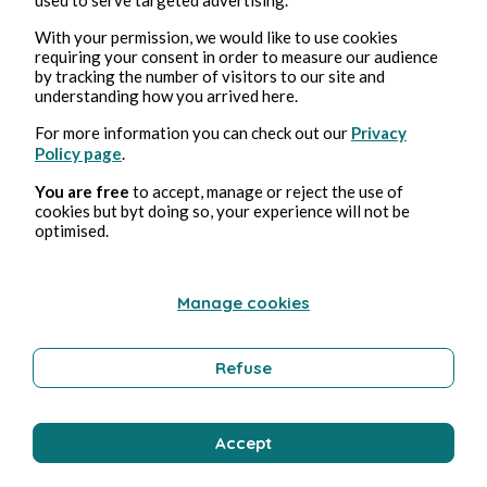
2 août 2026
min de lecture
Ejaculateur
With your permission, we would like to use cookies
requiring your consent in order to measure our audience
by tracking the number of visitors to our site and
Érotisme
understanding how you arrived here.
For more information you can check out our
Privacy
Policy page
.
Bernard Ducosson
You are free
to accept, manage or reject the use of
cookies but byt doing so, your experience will not be
optimised.
Manage cookies
Refuse
1 août 2026
min de lecture
Colimaçon
Accept