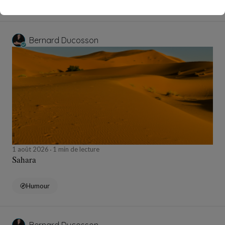
Technologie
Bernard Ducosson
1 août 2026
1 min de lecture
Sahara
Humour