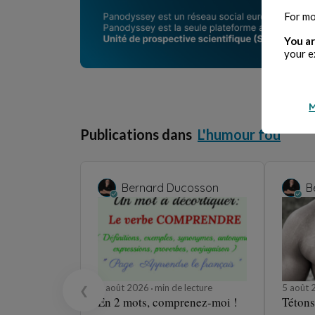
For mo
You ar
your e
M
Publications dans
L'humour fou
Bernard Ducosson
B
5 août 2026
min de lecture
5 août
❮
En 2 mots, comprenez-moi !
Tétons