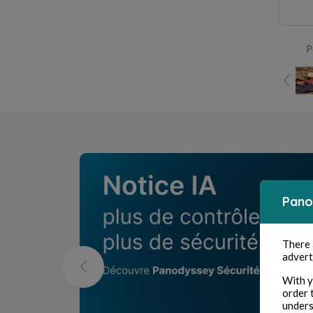
P
Pano
There
advert
With y
order 
unders