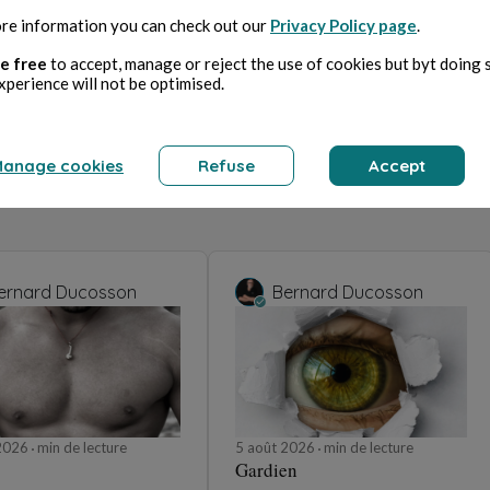
re information you can check out our
Privacy Policy page
.
e free
to accept, manage or reject the use of cookies but byt doing 
xperience will not be optimised.
anage cookies
Refuse
Accept
ernard Ducosson
Bernard Ducosson
 2026
min de lecture
5 août 2026
min de lecture
Gardien