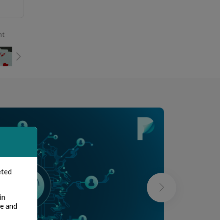
nt
eted
in
te and