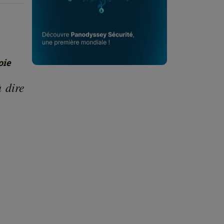
oie
 dire