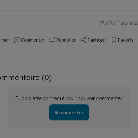
0
0
266
2
imer
Commenter
Republier
Partager
Favoris
ommentaire (
0
)
Tu dois être connecté pour pouvoir commenter
Se connecter