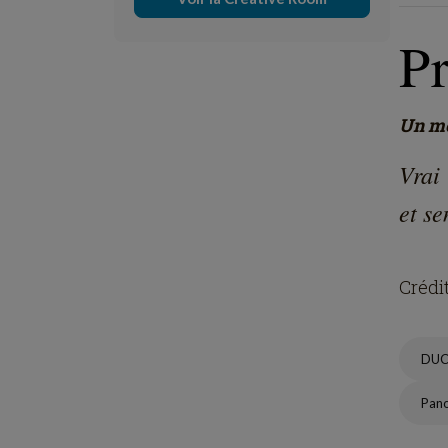
Pr
Un mo
Vrai
et se
Crédi
DU
Pan