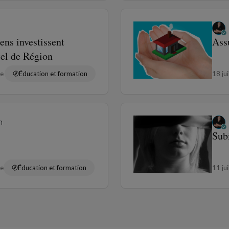
ens investissent
Ass
tel de Région
re
Éducation et formation
18 ju
n
Sub
re
Éducation et formation
11 ju