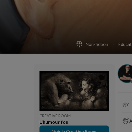
Non-fiction
Éducat
0
CREATIVE ROOM
A
L'humour fou
Voir la Creative Room