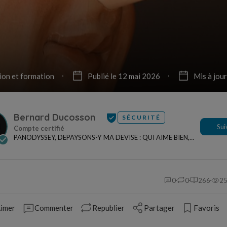
ion et formation
Publié le 12 mai 2026
Mis à jou
Bernard Ducosson
SÉCURITÉ
Sui
PANODYSSEY, DEPAYSONS-Y MA DEVISE : QUI AIME BIEN,
CHARRIE BIEN ! "CREATEUR DE CONTENU" po...
0
0
266
2
imer
Commenter
Republier
Partager
Favoris