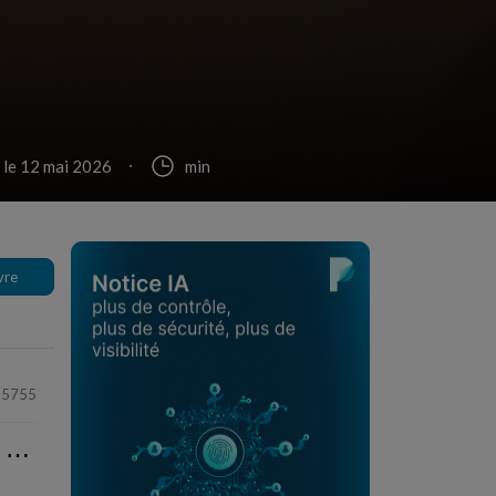
r le 12 mai 2026
min
vre
55755
⋯