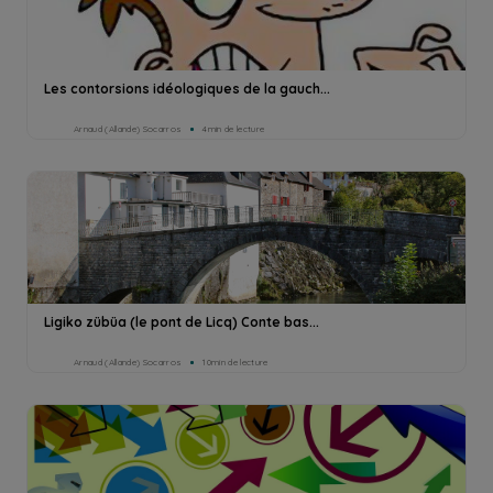
Les contorsions idéologiques de la gauch...
Arnaud (Allande) Socarros
4min de lecture
Ligiko zübüa (le pont de Licq) Conte bas...
Arnaud (Allande) Socarros
10min de lecture