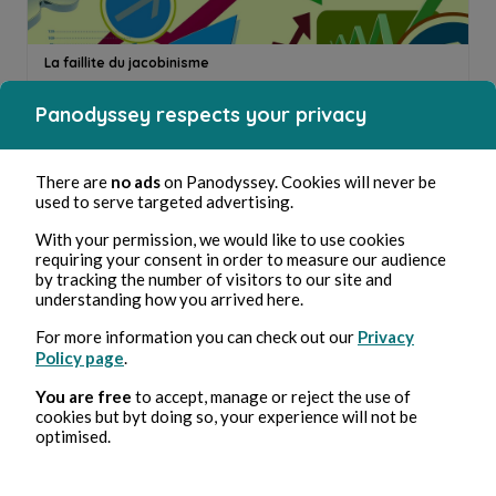
La faillite du jacobinisme
Arnaud (Allande) Socarros
7min de lecture
Panodyssey respects your privacy
There are
no ads
on Panodyssey. Cookies will never be
used to serve targeted advertising.
With your permission, we would like to use cookies
requiring your consent in order to measure our audience
by tracking the number of visitors to our site and
understanding how you arrived here.
Le virus néolibéral
For more information you can check out our
Privacy
Arnaud (Allande) Socarros
8min de lecture
Policy page
.
You are free
to accept, manage or reject the use of
cookies but byt doing so, your experience will not be
optimised.