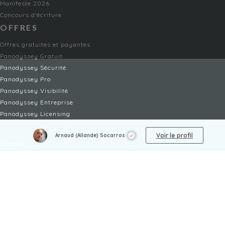
Manifeste 2026
Concours d'écriture
OFFRES
Offres gratuites et payantes
Panodyssey Gratuit
Panodyssey Sécurité
Panodyssey Pro
Panodyssey Visibilité
Panodyssey Entreprise
Panodyssey Licensing
SERVICES
Voir le profil
Arnaud (Allande) Socarros
Contact
Mon Compte
FAQ
FAQ Offres
LÉGAL
Mentions légales
CGU / CGV