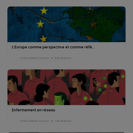
L'Europe comme perspective et comme réfé...
Arnaud (Allande) Socarros
4min de lecture
Enfermement en réseau
Arnaud (Allande) Socarros
7min de lecture