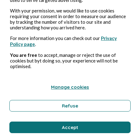
With your permission, we would like to use cookies
requiring your consent in order to measure our audience
by tracking the number of visitors to our site and
Publications dans
Coverama
understanding how you arrived here.
For more information you can check out our
Privacy
Policy page
.
Benjamin Mimouni
You are free
to accept, manage or reject the use of
cookies but byt doing so, your experience will not be
optimised.
Manage cookies
Refuse
12 juin 2024
1 min de lecture
On est bien peu de chose
Accept
Musique