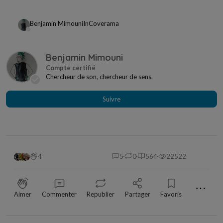
Benjamin Mimouni
In
Coverama
Benjamin Mimouni
Chercheur de son, chercheur de sens.
Suivre
4
5
0
564
22522
⋯
Aimer
Commenter
Republier
Partager
Favoris