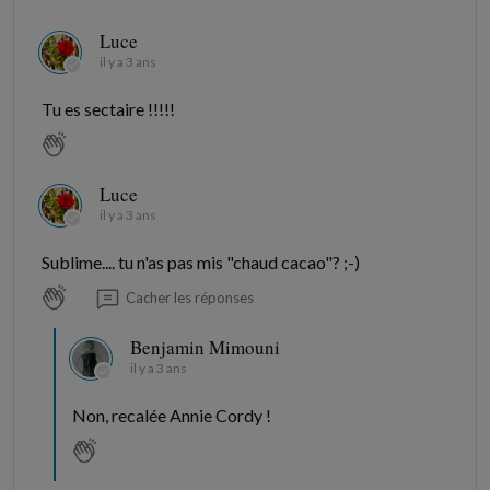
Luce
il y a 3 ans
Tu es sectaire !!!!!
Luce
il y a 3 ans
Sublime.... tu n'as pas mis "chaud cacao"? ;-)
Cacher les réponses
Benjamin Mimouni
il y a 3 ans
Non, recalée Annie Cordy !