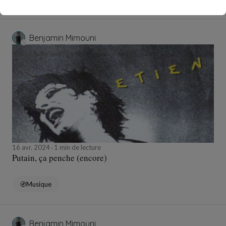
Benjamin Mimouni
16 avr. 2024
1 min de lecture
Putain, ça penche (encore)
Musique
Benjamin Mimouni