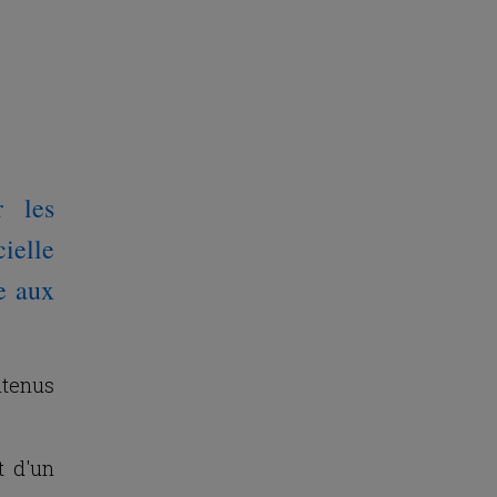
r les
cielle
e aux
ntenus
t d'un