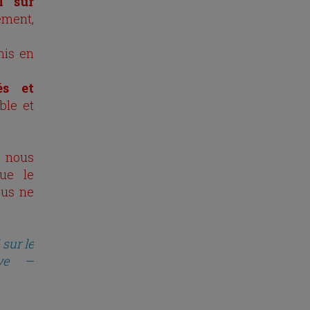
l sur
ement,
mis en
iés et
ble et
 nous
que le
ous ne
sur le
tive —