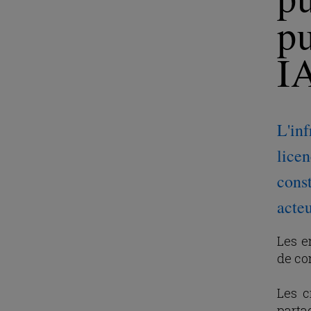
pu
I
L'in
licen
cons
acteu
Les e
de co
Les c
partag