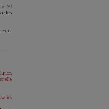
e l'AI
santes
ues et
____
lution
cielle
sseurs