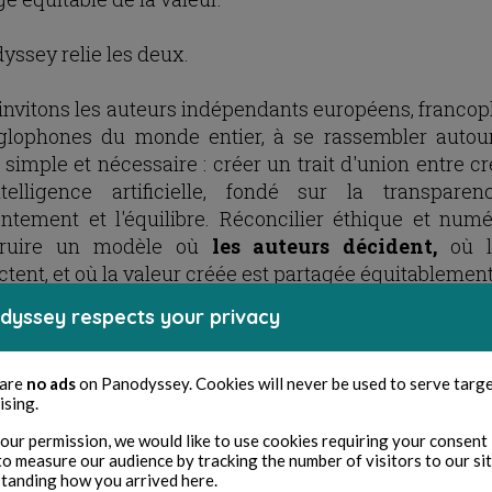
yssey relie les deux.
invitons les auteurs indépendants européens, franco
glophones du monde entier, à se rassembler autou
 simple et nécessaire : créer un trait d'union entre c
telligence artificielle, fondé sur la transparen
ntement et l'équilibre. Réconcilier éthique et numé
truire un modèle où
les auteurs décident,
où l
ctent, et où la valeur créée est partagée équitablement
dyssey respects your privacy
st pas une utopie. C'est une infrastructure. Et elle e
ace.
 are
no ads
on Panodyssey. Cookies will never be used to serve targ
ising.
dyssey contribue à l'émergence d'une infrastru
péenne de confiance permettant aux créateurs e
our permission, we would like to use cookies requiring your consent 
to measure our audience by tracking the number of visitors to our si
rs de l'intelligence artificielle de collaborer dans un
tanding how you arrived here.