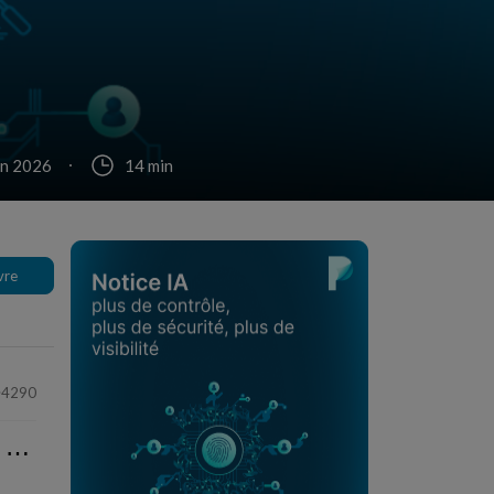
uin 2026
14 min
vre
4290
⋯