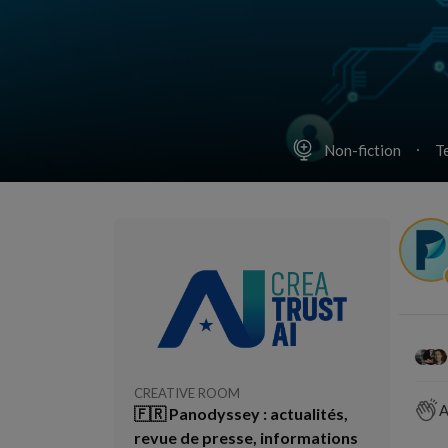
Non-fiction
T
CREATIVE ROOM
A
🇫🇷 Panodyssey : actualités,
revue de presse, informations