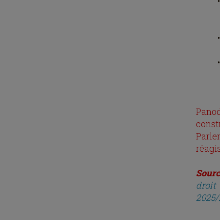
Pano
const
Parle
réagi
Sourc
droit
2025/