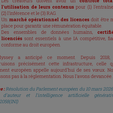
Les créateurs doivent avoir un
contrôle tota
l'utilisation de leurs contenus
pour (1) l'entraîn
(2) l'inférence et le (3) RAG.
Un
marché opérationnel des licences
doit être 
place pour garantir une rémunération équitable.
Des ensembles de données humains,
certif
licenciés
sont essentiels à une IA compétitive, fia
conforme au droit européen.
dyssey a anticipé ce moment. Depuis 2018,
ruisons précisément cette infrastructure, celle 
ment européen appelle aujourd'hui de ses vœux. N
ssons pas à la réglementation. Nous l'avons devancée.
e :
Résolution du Parlement européen du 10 mars 2026 
 d'auteur et l'intelligence artificielle généra
2058(INI)