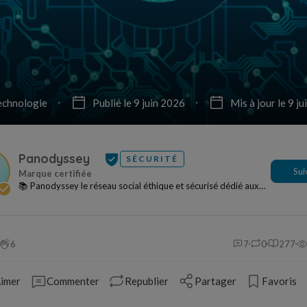
echnologie
Publié le 9 juin 2026
Mis à jour le 9 j
Panodyssey
SÉCURITÉ
Sui
📚 Panodyssey le réseau social éthique et sécurisé dédié aux
écrits : article non-fiction, roman fict...
6
7
0
277
imer
Commenter
Republier
Partager
Favoris