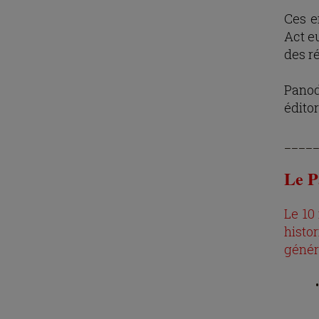
Ces e
Act e
des ré
Panod
édito
____
Le P
Le 10
histo
génér