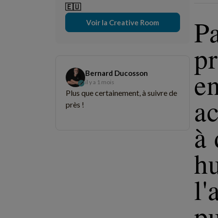
🇪🇺
P
Voir la Creative Room
p
en
Bernard Ducosson
il y a 1 mois
Plus que certainement, à suivre de
ac
près !
à 
hu
l'
pu