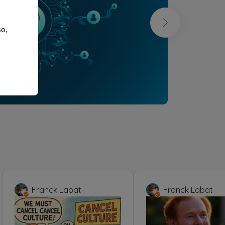
so,
Franck Labat
Franck Labat