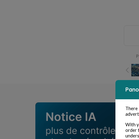
P
Pano
There
advert
With y
order 
unders