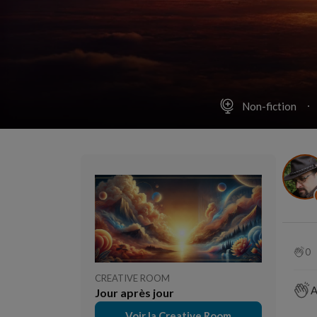
Non-fiction
0
CREATIVE ROOM
A
Jour après jour
Voir la Creative Room