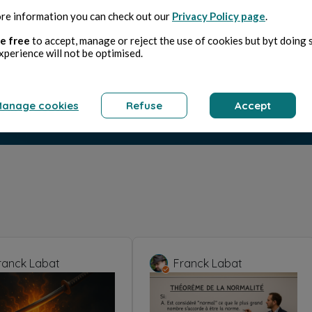
re information you can check out our
Privacy Policy page
.
e free
to accept, manage or reject the use of cookies but byt doing 
xperience will not be optimised.
anage cookies
Refuse
Accept
ranck Labat
Franck Labat