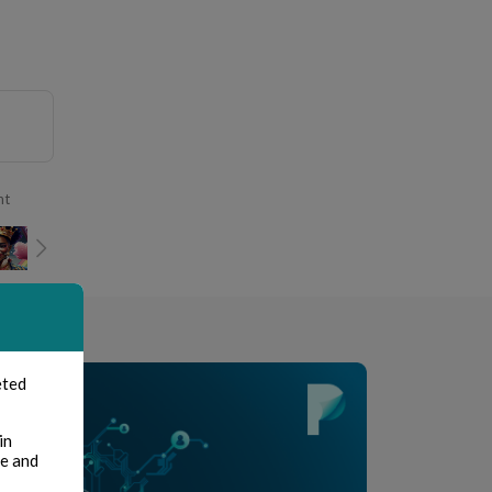
nt
eted
in
te and