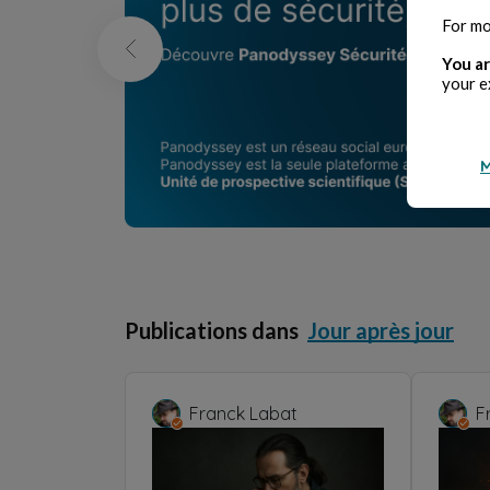
For mo
You ar
your e
M
Publications dans
Jour après jour
Franck Labat
F