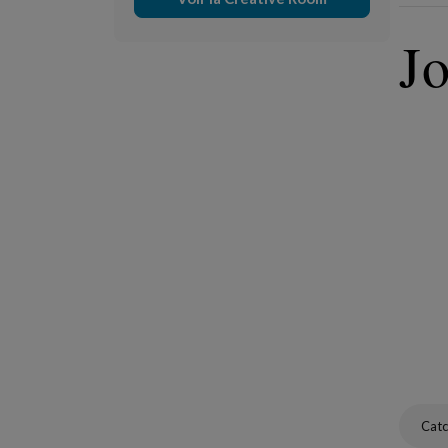
J
Catc