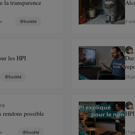
de la transparence
Alc
re
Société
3 ao
ur les HPI
Dur
rep
Société
24 ju
vre
s rendons possible
HPI
re
Société
17 ju