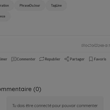
iration
PhraseDuJour
TagLine
ence
0
0
248
imer
Commenter
Republier
Partager
Favoris
ommentaire (
0
)
Tu dois être connecté pour pouvoir commenter