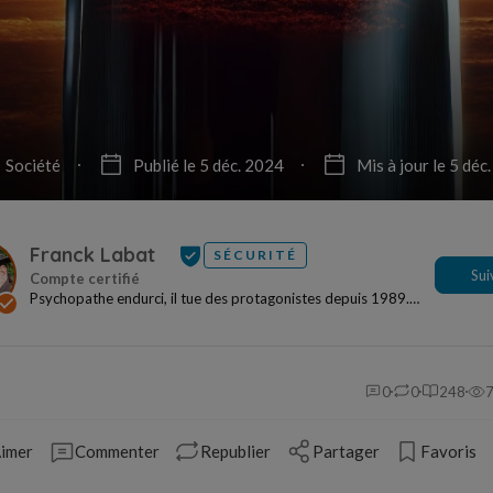
Société
Publié le 5 déc. 2024
Mis à jour le 5 déc
Franck Labat
SÉCURITÉ
Sui
Psychopathe endurci, il tue des protagonistes depuis 1989.
Israël, Europe, Amérique du Nord, il sème...
0
0
248
imer
Commenter
Republier
Partager
Favoris