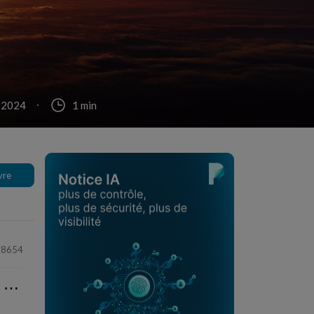
. 2024
1 min
vre
78654
⋯