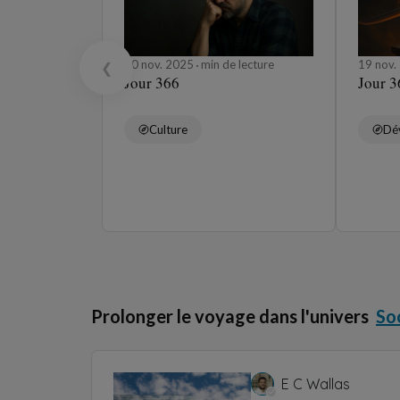
20 nov. 2025
min de lecture
19 nov
❮
Jour 366
Jour 3
Culture
Dé
Prolonger le voyage dans l'univers
So
E C Wallas