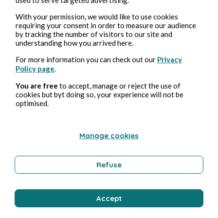
With your permission, we would like to use cookies
Franck Labat
requiring your consent in order to measure our audience
by tracking the number of visitors to our site and
understanding how you arrived here.
For more information you can check out our
Privacy
Policy page
.
You are free
to accept, manage or reject the use of
cookies but byt doing so, your experience will not be
optimised.
7 nov. 2025
min de lecture
Manage cookies
Jour 353
Gastronomie
Refuse
Accept
Franck Labat