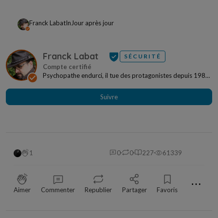
Franck Labat
In
Jour après jour
Franck Labat
SÉCURITÉ
Psychopathe endurci, il tue des protagonistes depuis 1989.
Israël, Europe, Amérique du Nord, il sème...
Suivre
1
0
0
227
61339
⋯
Aimer
Commenter
Republier
Partager
Favoris