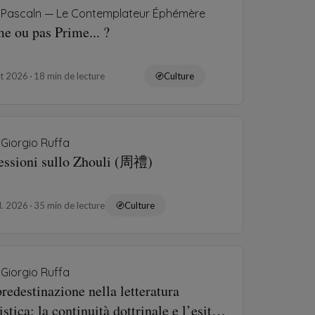
Pascaln — Le Contemplateur Éphémère
e ou pas Prime... ?
ût 2026
18 min de lecture
Culture
Giorgio Ruffa
lessioni sullo Zhouli (周禮)
il. 2026
35 min de lecture
Culture
Giorgio Ruffa
redestinazione nella letteratura
istica: la continuità dottrinale e l’esito