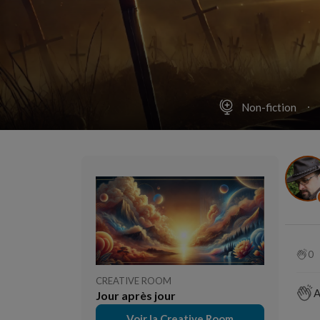
Non-fiction
0
CREATIVE ROOM
A
Jour après jour
Voir la Creative Room