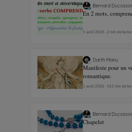
Bernard Ducosso
En 2 mots, compren
5 août 2026
2 min de lectu
Darth Manu
Manifeste pour un v
romantique.
1 août 2026
162 min de lec
Bernard Ducosso
Chapelet