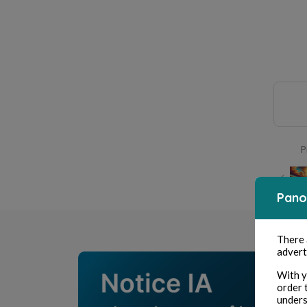
P
Pano
There
advert
With y
order 
unders