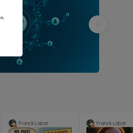
so,
Franck Labat
Franck Labat