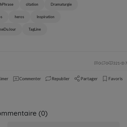
hPhrase
citation
Dramaturgie
os
heros
Inspiration
aseDuJour
TagLine
0
0
321
imer
Commenter
Republier
Partager
Favoris
ommentaire (
0
)