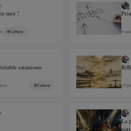
n
ez-moi !
Prim
re
Culture
4 ao
éritable satanisme
Rif
ture
Culture
27 ju
n
La p
patr