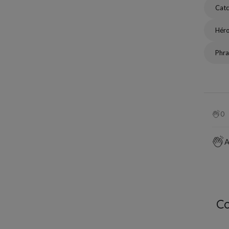
Catc
Hér
Phr
0
A
C