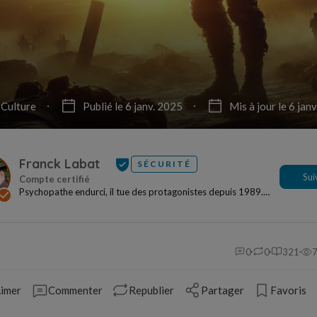
Culture
Publié le 6 janv. 2025
Mis à jour le 6 jan
Franck Labat
SÉCURITÉ
Sui
Psychopathe endurci, il tue des protagonistes depuis 1989.
Israël, Europe, Amérique du Nord, il sème...
0
0
321
imer
Commenter
Republier
Partager
Favoris