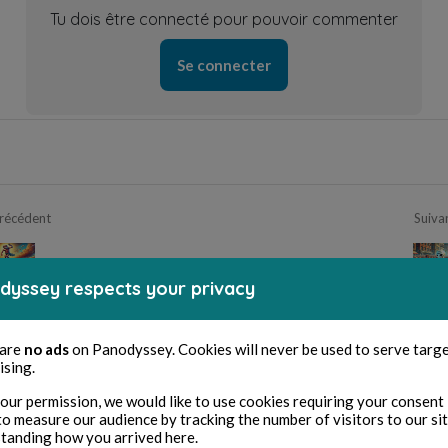
Tu dois être connecté pour pouvoir commenter
Se connecter
récédent
Suiva
Jour 47
Jour 49
dyssey respects your privacy
 are
no ads
on Panodyssey. Cookies will never be used to serve targ
ising.
our permission, we would like to use cookies requiring your consent 
to measure our audience by tracking the number of visitors to our si
tanding how you arrived here.