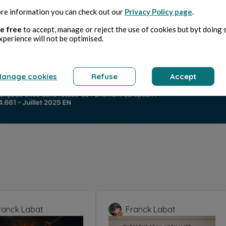
re information you can check out our
Privacy Policy page
.
e free
to accept, manage or reject the use of cookies but byt doing 
xperience will not be optimised.
anage cookies
Refuse
Accept
ranck Labat
Franck Labat