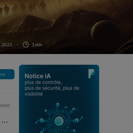
v. 2025
1 min
vre
78480
⋯