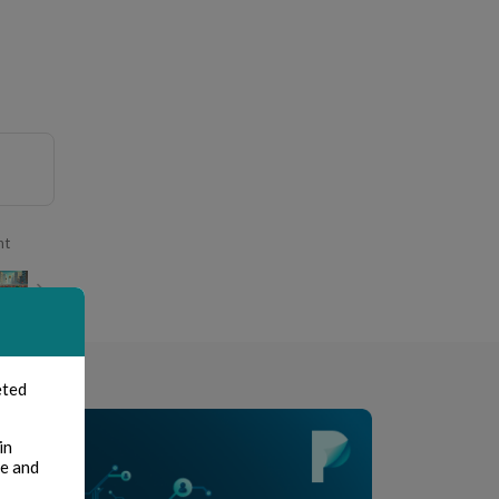
nt
eted
in
te and