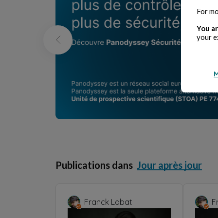
For mo
You ar
your e
M
Publications dans
Jour après jour
Franck Labat
F