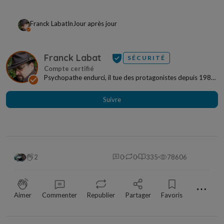
Franck Labat
In
Jour après jour
Franck Labat
SÉCURITÉ
Psychopathe endurci, il tue des protagonistes depuis 1989.
Israël, Europe, Amérique du Nord, il sème...
Suivre
2
0
0
335
78606
⋯
Aimer
Commenter
Republier
Partager
Favoris