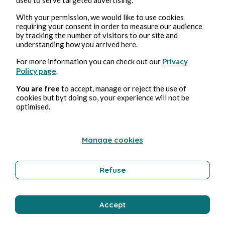
Développement personnel
With your permission, we would like to use cookies
requiring your consent in order to measure our audience
by tracking the number of visitors to our site and
understanding how you arrived here.
Franck Labat
For more information you can check out our
Privacy
Policy page
.
You are free
to accept, manage or reject the use of
cookies but byt doing so, your experience will not be
optimised.
Manage cookies
7 nov. 2025
min de lecture
Refuse
Jour 353
Gastronomie
Accept