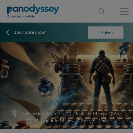
Bibliothèque
Fil d'actualité
Publication
Jour après jour
Suivre
Non-fiction
Culture
Publié le 14 janv. 2025
Mis à jour le 14 janv. 2025
1 min