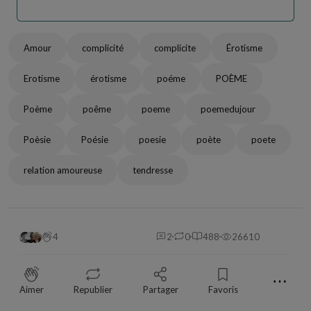
Amour
complicité
complicite
Érotisme
Erotisme
érotisme
poéme
POÈME
Poème
poême
poeme
poemedujour
Poèsie
Poésie
poesie
poète
poete
relation amoureuse
tendresse
4
2
0
488
26610
⋯
Aimer
Republier
Partager
Favoris