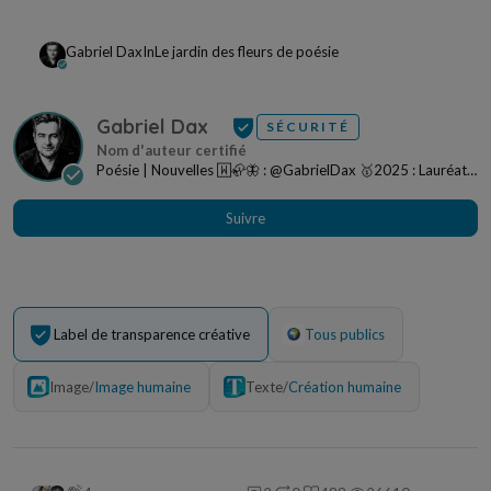
Gabriel Dax
In
Le jardin des fleurs de poésie
Gabriel Dax
SÉCURITÉ
Poésie | Nouvelles 🅆🦣🦋 : @GabrielDax 🥇2025 : Lauréat
du concours Contes et légendes - Celte 🥇202...
Suivre
Label de transparence créative
Tous publics
Image
/
Image humaine
Texte
/
Création humaine