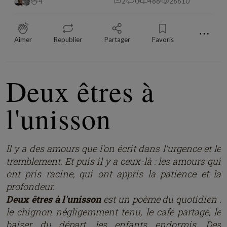
4
2
0
488
26610
⋯
Aimer
Republier
Partager
Favoris
Deux êtres à
l'unisson
Il y a des amours que l'on écrit dans l'urgence et le
tremblement. Et puis il y a ceux-là : les amours qui
ont pris racine, qui ont appris la patience et la
profondeur.
Deux êtres à l'unisson
est un poème du quotidien :
le chignon négligemment tenu, le café partagé, le
baiser du départ, les enfants endormis. Des