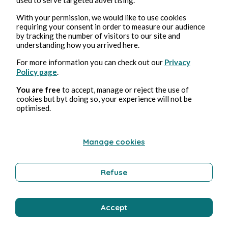
With your permission, we would like to use cookies
27 févr. 2026
1 min de lecture
requiring your consent in order to measure our audience
L'ombre
by tracking the number of visitors to our site and
understanding how you arrived here.
For more information you can check out our
Privacy
Poésie et chanson
Policy page
.
You are free
to accept, manage or reject the use of
cookies but byt doing so, your experience will not be
Gabriel Dax
optimised.
Manage cookies
Refuse
Accept
25 févr. 2026
1 min de lecture
Alzheimer, ma phobie