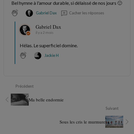
Bel hymne à l'amour durable, si délaissé de nos jours 🙂
Cacher les réponses
Gabriel Dax
Gabriel Dax
il y a 2 mois
Hélas. Le superficiel domine.
Jackie H
Précédent
Ma belle endormie
Suivant
Sous les cris le murmure