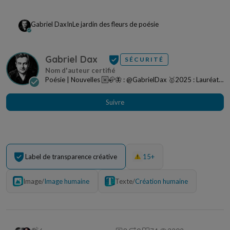
Gabriel Dax
In
Le jardin des fleurs de poésie
Gabriel Dax
SÉCURITÉ
Poésie | Nouvelles 🅆🦣🦋 : @GabrielDax 🥇2025 : Lauréat
du concours Contes et légendes - Celte 🥇202...
Suivre
Label de transparence créative
15+
Image
/
Image humaine
Texte
/
Création humaine