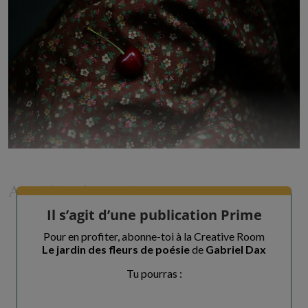
Au milieu des cerises
Il s’agit d’une publication Prime
Pour en profiter, abonne-toi à la Creative Room
J’ai rêvé de ton corps, au milieu des cerises,
Le jardin des fleurs de poésie
de
Gabriel Dax
Qu’un fripon rayon d’or avait pour entreprise
Tu pourras :
D’offrir à mon r