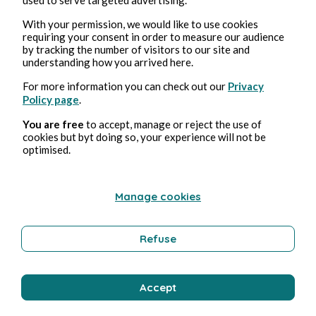
Gabriel Dax
With your permission, we would like to use cookies
requiring your consent in order to measure our audience
by tracking the number of visitors to our site and
understanding how you arrived here.
For more information you can check out our
Privacy
Policy page
.
You are free
to accept, manage or reject the use of
cookies but byt doing so, your experience will not be
optimised.
5 mai 2026
2 min de lecture
Le soleil et la lune
Manage cookies
Poésie et chanson
Refuse
Gabriel Dax
Accept