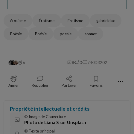
érotisme
Érotisme
Erotisme
gabrieldax
Poèsie
Poésie
poesie
sonnet
6
8
0
74
3202
⋯
Aimer
Republier
Partager
Favoris
Propriété intellectuelle et crédits
© Image de Couverture
Photo de Liana S sur Unsplash
© Texte principal