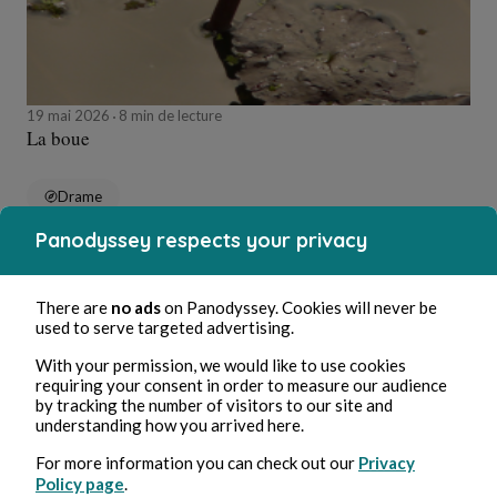
19 mai 2026
8 min de lecture
La boue
Drame
Panodyssey respects your privacy
Line Marsan
There are
no ads
on Panodyssey. Cookies will never be
used to serve targeted advertising.
With your permission, we would like to use cookies
requiring your consent in order to measure our audience
by tracking the number of visitors to our site and
understanding how you arrived here.
For more information you can check out our
Privacy
Policy page
.