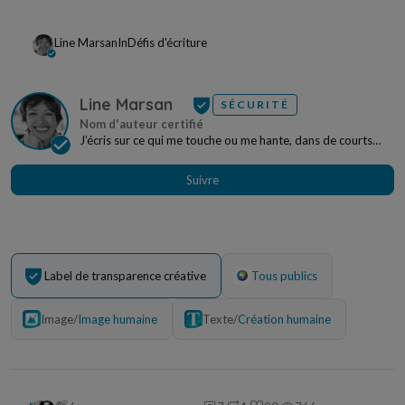
Line Marsan
In
Défis d'écriture
Line Marsan
SÉCURITÉ
J’écris sur ce qui me touche ou me hante, dans de courts
textes de fiction, des fragments poétiques...
Suivre
Label de transparence créative
Tous publics
Image
/
Image humaine
Texte
/
Création humaine