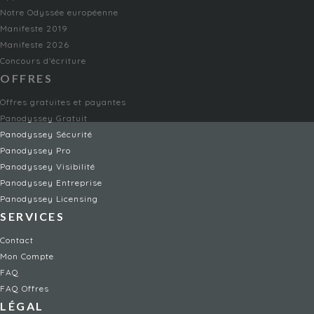
Notre Odyssée européenne
Manifeste 2019
Manifeste 2026
Concours d'écriture
OFFRES
Offres gratuites et payantes
Panodyssey Gratuit
Panodyssey Sécurité
Panodyssey Pro
Panodyssey Visibilité
Panodyssey Entreprise
Panodyssey Licensing
SERVICES
Contact
Mon Compte
FAQ
FAQ Offres
LÉGAL