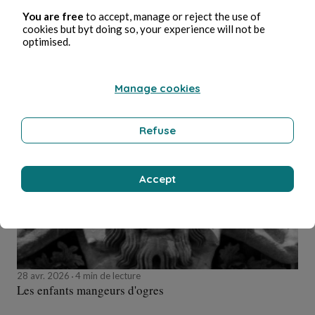
You are free
to accept, manage or reject the use of
12 mai 2026
3 min de lecture
cookies but byt doing so, your experience will not be
Le moment précis
optimised.
Drame
Manage cookies
Line Marsan
Refuse
Accept
28 avr. 2026
4 min de lecture
Les enfants mangeurs d'ogres