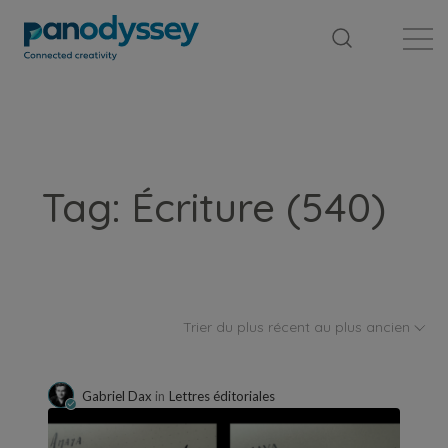
Bibliothèque
Fil d'actualité
Publication
Tag: Écriture (540)
Trier du plus récent au plus ancien
Gabriel Dax
in
Lettres éditoriales