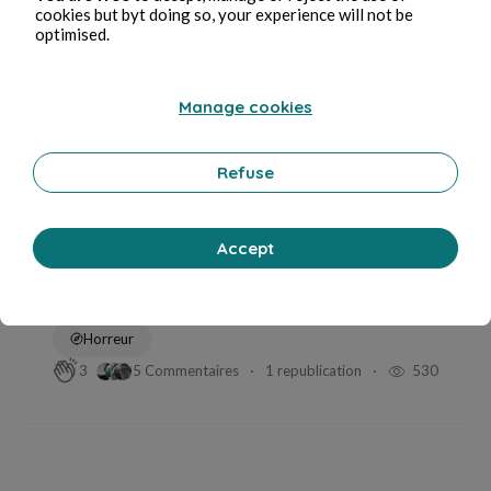
cookies but byt doing so, your experience will not be
optimised.
E C Wallas
in
Espaces étranges : œuvres liminales
Manage cookies
Refuse
Accept
May 28, 2026
10 min de lecture
Les Heures creuses
Horreur
5 Commentaires
1 republication
530
3