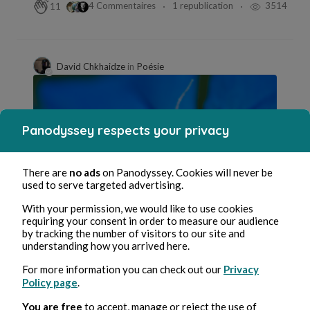
4 Commentaires
1 republication
3514
11
David Chkhaidze
in
Poésie
Panodyssey respects your privacy
There are
no ads
on Panodyssey. Cookies will never be
used to serve targeted advertising.
With your permission, we would like to use cookies
Jun 7, 2026
1 min de lecture
requiring your consent in order to measure our audience
de tes doigts
by tracking the number of visitors to our site and
understanding how you arrived here.
Poésie et chanson
For more information you can check out our
Privacy
5 Commentaires
1 republication
1830
6
Policy page
.
You are free
to accept, manage or reject the use of