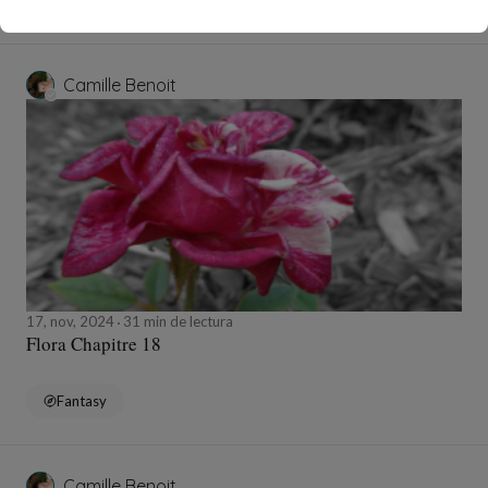
Fantasy
Camille Benoit
17, nov, 2024
31 min de lectura
Flora Chapitre 18
Fantasy
Camille Benoit