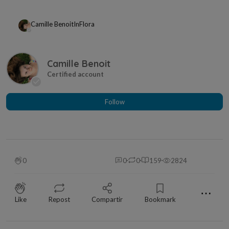
Camille Benoit
In
Flora
Camille Benoit
Follow
0
0
0
159
2824
⋯
Like
Repost
Compartir
Bookmark