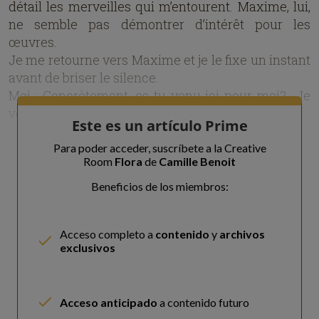
détail les merveilles qui m’entourent. Maxime, lui,
ne semble pas démontrer d’intérêt pour les
œuvres.
Je me retourne vers Maxime et je le fixe un instant
avant de briser le silence.
Moi : Concrètement, es-tu venu ici pour moi? Je
veux dire au Louvre.
Este es un artículo Prime
Max : …Oui et non…
Moi : Serait-il possible que tu élabores un peu plus
Para poder acceder, suscríbete a la Creative
Room
Flora
de
Camille Benoit
?
Max : Je me voyais mal endurer ton absence
Beneficios de los miembros:
pendant une semaine… J’ai envie de passer du
temps avec toi et non, les tableaux ne
Acceso completo a
contenido
y
archivos
m’intéressent pas vraiment, je l’avoue.
exclusivos
Wow, Il le pense vraiment …
Max : Et je le pense vraiment…
Cette drôle de coïncidence m’étonne.
Acceso anticipado
a contenido futuro
Moi : Tu lis dans mes pensées ? dis-je avec le