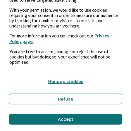
19, nov, 2024
12 min de lectura
Flora Chapitre 20
With your permission, we would like to use cookies
requiring your consent in order to measure our audience
by tracking the number of visitors to our site and
Fantasy
understanding how you arrived here.
For more information you can check out our
Privacy
Policy page
.
Camille Benoit
You are free
to accept, manage or reject the use of
cookies but byt doing so, your experience will not be
optimised.
Manage cookies
Refuse
18, nov, 2024
12 min de lectura
Flora Chapitre 19
Accept