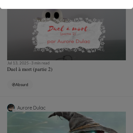
Jul 13, 2025
3 min read
Duel à mort (partie 2)
Absurd
Aurore Dulac