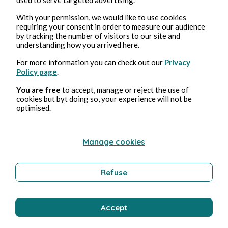
With your permission, we would like to use cookies
requiring your consent in order to measure our audience
by tracking the number of visitors to our site and
Aurore Dulac
understanding how you arrived here.
For more information you can check out our
Privacy
Policy page
.
You are free
to accept, manage or reject the use of
cookies but byt doing so, your experience will not be
optimised.
Manage cookies
Jul 20, 2025
1 min read
Challenge : une table à déguster
Refuse
Absurd
Accept
Aurore Dulac