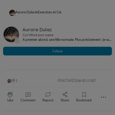
Aurore Dulac
In
Exercices et Cie
Aurore Dulac
A premier abord, une fille normale. Plus précisément : je suis
un être vivant sur Terre parmi les a...
Follow
1
0
0
206
11587
⋯
Like
Comment
Repost
Share
Bookmark