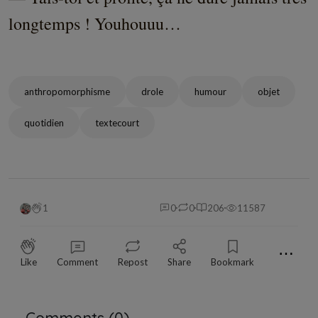
longtemps ! Youhouuu…
anthropomorphisme
drole
humour
objet
quotidien
textecourt
1
0
0
206
11587
⋯
Like
Comment
Repost
Share
Bookmark
Comments (
0
)