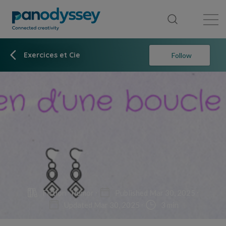
Library
News feed
Publication
Exercices et Cie
Follow
Fiction
Humor
Published Mar 30, 2025
Updated Mar 30, 2025
3 min