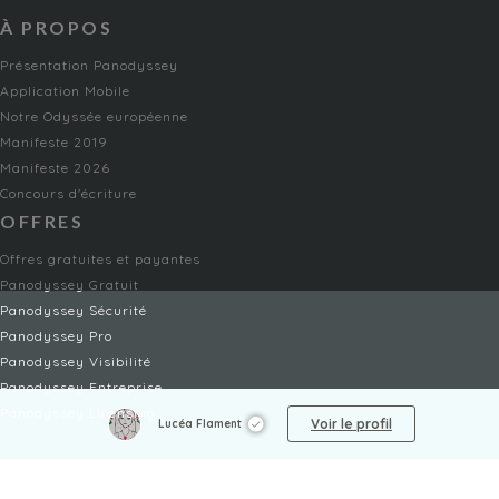
À PROPOS
Présentation Panodyssey
Application Mobile
Notre Odyssée européenne
Manifeste 2019
Manifeste 2026
Concours d'écriture
OFFRES
Offres gratuites et payantes
Panodyssey Gratuit
Panodyssey Sécurité
Panodyssey Pro
Panodyssey Visibilité
Panodyssey Entreprise
Panodyssey Licensing
Voir le profil
Lucéa Flament
SERVICES
Contact