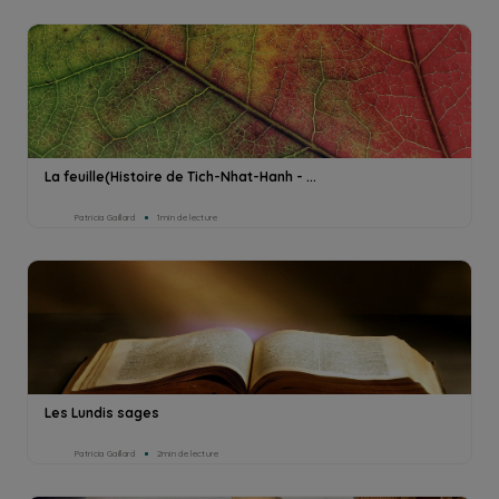
La feuille(Histoire de Tich-Nhat-Hanh - ...
Patricia Gaillard
1min de lecture
Les Lundis sages
Patricia Gaillard
2min de lecture