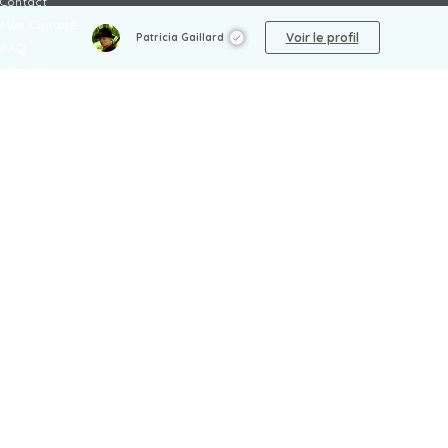
Contact
Mon Compte
Voir le profil
Patricia Gaillard
FAQ
FAQ Offres
LÉGAL
Mentions légales
CGU / CGV
Protection des données
Procédure de signalement
Gestion des cookies
Politique de sécurité des enfants
NON-FICTION
Artisanat
Politique
Arts
Santé
Bien-être
Science
Billet d'humeur
Société
Biographie
Sport