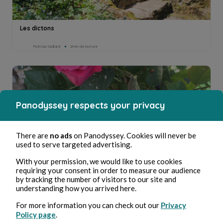
Les dictons
Patricia Gaillard
2min de lecture
Panodyssey respects your privacy
Le maître du jardin
There are
no ads
on Panodyssey. Cookies will never be
used to serve targeted advertising.
Patricia Gaillard
6min de lecture
With your permission, we would like to use cookies
requiring your consent in order to measure our audience
by tracking the number of visitors to our site and
understanding how you arrived here.
For more information you can check out our
Privacy
Policy page
.