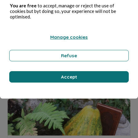
You are free
to accept, manage or reject the use of
Dames des bois
cookies but byt doing so, your experience will not be
optimised.
Patricia Gaillard
1min de lecture
Manage cookies
Refuse
ASCLEPIOS
Accept
Patricia Gaillard
5min de lecture