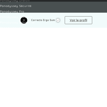
Panodyssey Gratuit
Panodyssey Sécurité
Panodyssey Pro
Panodyssey Visibilité
Voir le profil
Correcto Ergo Sum
Panodyssey Entreprise
Panodyssey Licensing
SERVICES
Contact
Mon Compte
FAQ
FAQ Offres
LÉGAL
Mentions légales
CGU / CGV
Protection des données
Procédure de signalement
Gestion des cookies
Politique de sécurité des enfants