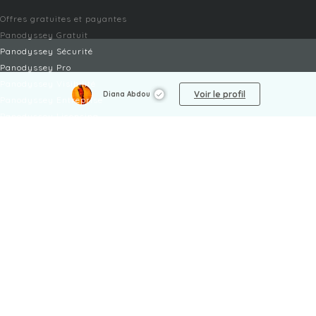
Offres gratuites et payantes
Panodyssey Gratuit
Panodyssey Sécurité
Panodyssey Pro
Panodyssey Visibilité
Voir le profil
Diana Abdou
Panodyssey Entreprise
Panodyssey Licensing
SERVICES
Contact
Mon Compte
FAQ
FAQ Offres
LÉGAL
Mentions légales
CGU / CGV
Protection des données
Procédure de signalement
Gestion des cookies