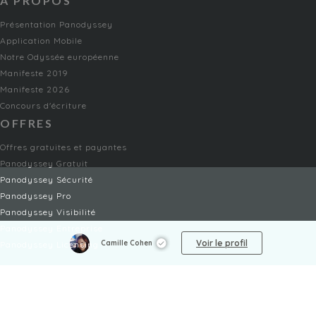
À PROPOS
Présentation Panodyssey
Application Mobile
Notre Odyssée européenne
Manifeste 2019
Manifeste 2026
Concours d'écriture
OFFRES
Offres gratuites et payantes
Panodyssey Gratuit
Panodyssey Sécurité
Panodyssey Pro
Panodyssey Visibilité
Panodyssey Entreprise
Voir le profil
Camille Cohen
Panodyssey Licensing
SERVICES
Contact
Mon Compte