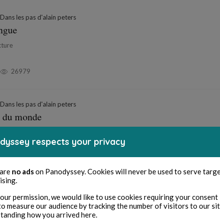
Dans les pas d'alain peters
angue
cture
26979
Dans les pas d'alain peters
es du monde
ecture
dyssey respects your privacy
 republication
26368
 are
no ads
on Panodyssey. Cookies will never be used to serve targ
ising.
Dans les pas d'alain peters
our permission, we would like to use cookies requiring your consent 
to measure our audience by tracking the number of visitors to our si
tanding how you arrived here.
cture