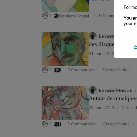
For mo
0 Commentaire
0
1
Stéphane Hoegel
You ar
your e
Benjamin Mimouni
in
des disques et des 
M
31 mars 2023
8 min de 
0 Commentaire
0 republication
2
Benjamin Mimouni
in
Autant de musiques
23 mars 2023
11 min d
0 Commentaire
0 republication
2