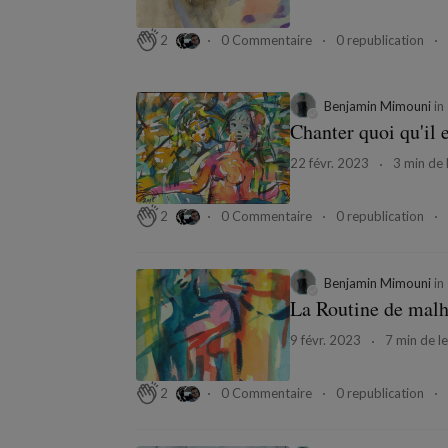
0 Commentaire
0 republication
2
Benjamin Mimouni
in
Chanter quoi qu'il 
22 févr. 2023
3 min de 
0 Commentaire
0 republication
2
Benjamin Mimouni
in
La Routine de mal
9 févr. 2023
7 min de le
0 Commentaire
0 republication
2