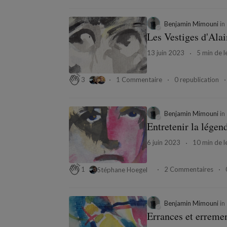
Benjamin Mimouni
in
Les Vestiges d'Alai
13 juin 2023
5 min de l
1 Commentaire
0 republication
3
Benjamin Mimouni
in
Entretenir la légen
6 juin 2023
10 min de l
2 Commentaires
1
Stéphane Hoegel
Benjamin Mimouni
in
Errances et erreme