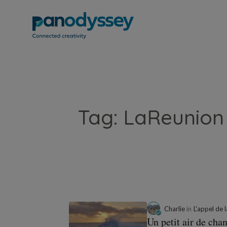
Tag: LaReunion 
Charlie
in
L'appel de 
Un petit air de cha