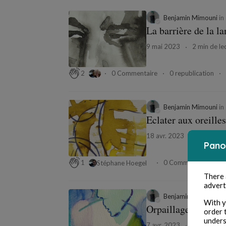
Benjamin Mimouni
in
La barrière de la l
9 mai 2023
2 min de le
0 Commentaire
0 republication
2
Benjamin Mimouni
in
Eclater aux oreill
18 avr. 2023
4 min de l
Pano
0 Commentaire
0
1
Stéphane Hoegel
There
advert
Benjamin Mimouni
in
With y
Orpaillage
order 
unders
7 avr. 2023
8 min de le