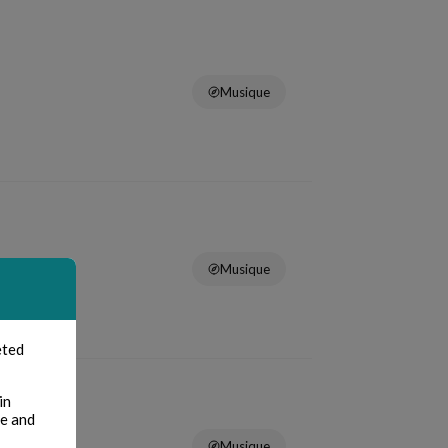
Musique
Musique
eted
in
te and
Musique