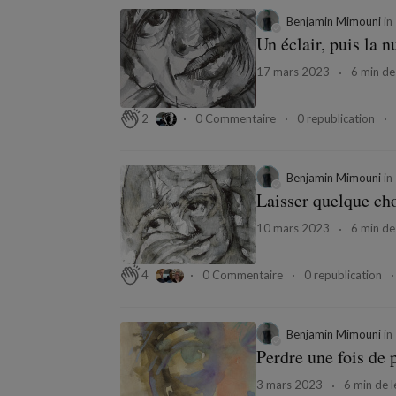
Benjamin Mimouni
in
Un éclair, puis la n
17 mars 2023
6 min de 
0 Commentaire
0 republication
2
Benjamin Mimouni
in
Laisser quelque cho
10 mars 2023
6 min de 
0 Commentaire
0 republication
4
Benjamin Mimouni
in
Perdre une fois de 
3 mars 2023
6 min de l