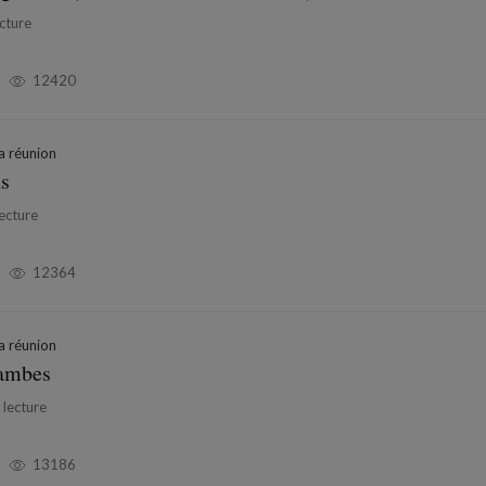
cture
12420
la réunion
us
ecture
12364
la réunion
jambes
 lecture
13186