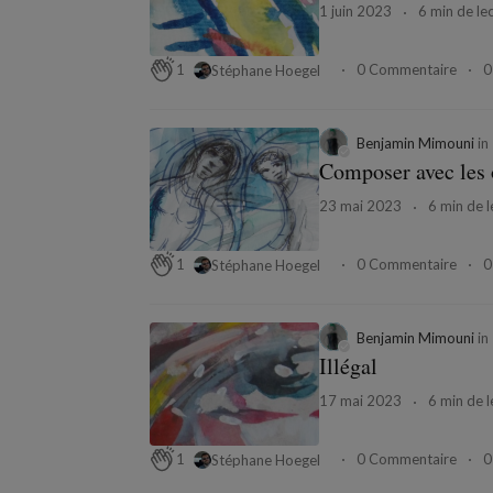
1 juin 2023
6 min de le
0 Commentaire
0
1
Stéphane Hoegel
Benjamin Mimouni
in
Composer avec les
23 mai 2023
6 min de l
0 Commentaire
0
1
Stéphane Hoegel
Benjamin Mimouni
in
Illégal
17 mai 2023
6 min de l
0 Commentaire
0
1
Stéphane Hoegel