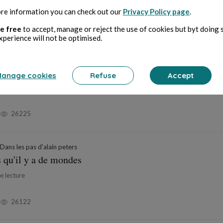
re information you can check out our
Privacy Policy page
.
 republication
26382
e free
to accept, manage or reject the use of cookies but byt doing 
xperience will not be optimised.
Dans les pas d'alain peters
dollars
anage cookies
Refuse
Accept
lecture
26225
Dans les pas d'alain peters
 qu'il y a de mondes
e lecture
26122