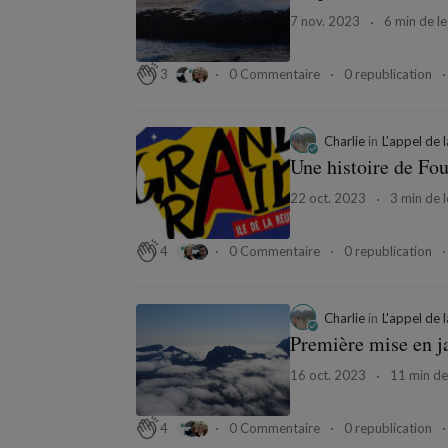
7 nov. 2023
6 min de le
0 Commentaire
0 republication
3
Charlie
in
L'appel de 
Une histoire de Fo
22 oct. 2023
3 min de l
0 Commentaire
0 republication
4
Charlie
in
L'appel de 
Première mise en 
16 oct. 2023
11 min de
0 Commentaire
0 republication
4