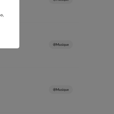
so,
Musique
Musique