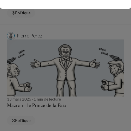
Etats-Unis
Politique
Pierre Perez
13 mars 2025
1 min de lecture
Macron - le Prince de la Paix
Politique