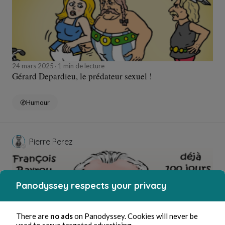
24 mars 2025
1 min de lecture
Gérard Depardieu, le prédateur sexuel !
Humour
Pierre Perez
Panodyssey respects your privacy
There are
no ads
on Panodyssey. Cookies will never be
used to serve targeted advertising.