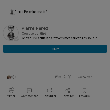
Pierre Perez
In
actualité
Pierre Perez
Je traduis l'actualité à travers mes caricatures sous le
pseudo Perrico. La Nature fait partie de me...
Suivre
1
0
0
559
94707
⋯
Aimer
Commenter
Republier
Partager
Favoris