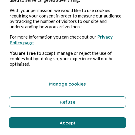
With your permission, we would like to use cookies
requiring your consent in order to measure our audience
24 mars 2025
1 min de lecture
François Bayrou - déjà 100 jours !
by tracking the number of visitors to our site and
understanding how you arrived here.
For more information you can check out our
Privacy
Politique
Policy page
.
You are free
to accept, manage or reject the use of
cookies but byt doing so, your experience will not be
Pierre Perez
optimised.
Manage cookies
Refuse
Accept
17 mars 2025
1 min de lecture
Une surtaxe sur les vins et spiritueux importés aux