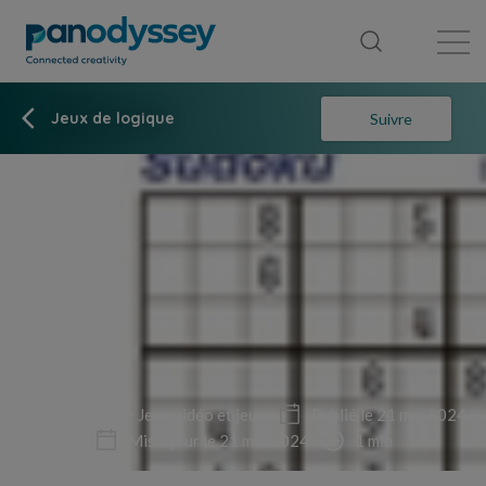
Bibliothèque
Fil d'actualité
Publication
Jeux de logique
Suivre
Non-fiction
Jeux vidéo et jeux
Publié le 21 mai 2024
Mis à jour le 21 mai 2024
1 min