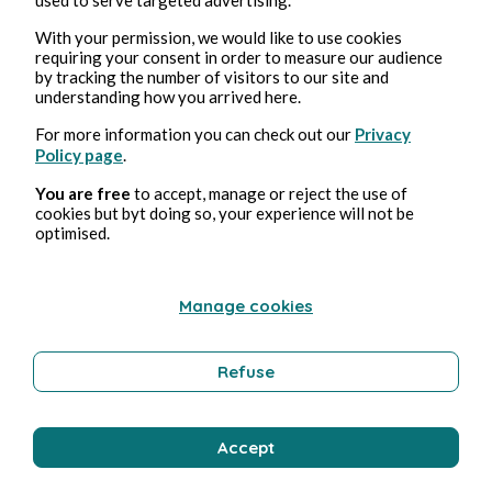
With your permission, we would like to use cookies
12 avr. 2026
1 min de lecture
requiring your consent in order to measure our audience
huitième centrosudoku, avec la solution du septième
by tracking the number of visitors to our site and
understanding how you arrived here.
centrosudoku.
For more information you can check out our
Privacy
Jeux vidéo et jeux
Policy page
.
You are free
to accept, manage or reject the use of
cookies but byt doing so, your experience will not be
Bruno Druille
optimised.
Manage cookies
Refuse
Accept
29 mars 2026
1 min de lecture
septième centrosudoku, avec la solution du sixième