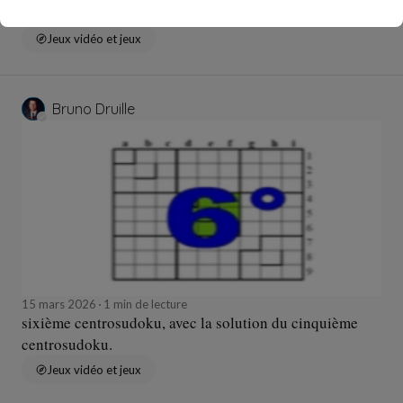
centrosudoku.
Jeux vidéo et jeux
Bruno Druille
15 mars 2026
1 min de lecture
sixième centrosudoku, avec la solution du cinquième
centrosudoku.
Jeux vidéo et jeux