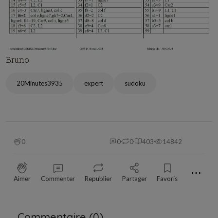
Bruno
20Minutes3935
expert
sudoku
0
0
0
403
14842
⋯
Aimer
Commenter
Republier
Partager
Favoris
Commentaire (
0
)