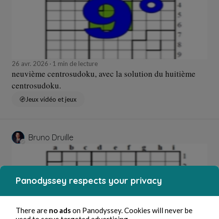
26 avr. 2026
1 min de lecture
neuvième centrosudoku, avec la solution du huitième
centrosudoku.
Jeux vidéo et jeux
Bruno Druille
Panodyssey respects your privacy
There are
no ads
on Panodyssey. Cookies will never be
used to serve targeted advertising.