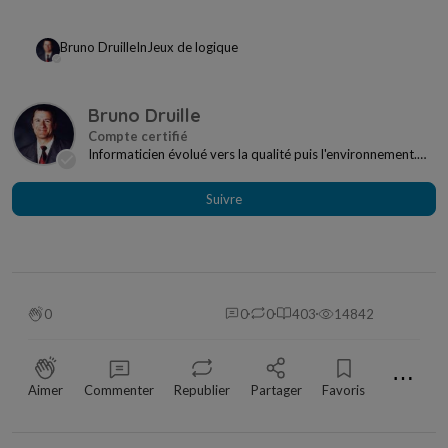
Bruno Druille
In
Jeux de logique
Bruno Druille
Informaticien évolué vers la qualité puis l'environnement.
Vies privée et professionnelle bien rempl...
Suivre
0
0
0
403
14842
⋯
Aimer
Commenter
Republier
Partager
Favoris